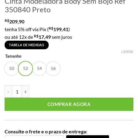
Cinta Modeladora Body Sem Bojo Ref
350840 Preto
R$
209,90
R$
tenha 5% off via Pix (
199,41
)
R$
ou até 12x de
17,49
sem juros
TABELA DE MEDIDAS
LIMPAR
Tamanho
50
52
54
56
Cinta Modeladora Body Sem Bojo Ref 350840 Preto quantidade
COMPRAR AGORA
Consulte o frete e o prazo de entrega: