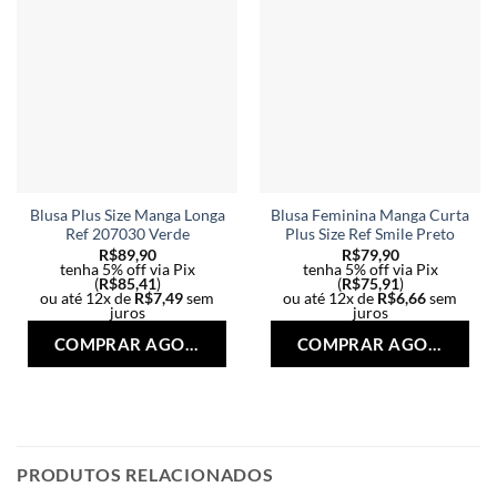
Blusa Plus Size Manga Longa
Blusa Feminina Manga Curta
Ref 207030 Verde
Plus Size Ref Smile Preto
R$
89,90
R$
79,90
tenha 5% off via Pix
tenha 5% off via Pix
(
R$
85,41
)
(
R$
75,91
)
ou até 12x de
R$
7,49
sem
ou até 12x de
R$
6,66
sem
juros
juros
Este
Est
COMPRAR AGORA
COMPRAR AGORA
produto
pro
tem
tem
várias
vári
variantes.
vari
As
As
opções
opç
PRODUTOS RELACIONADOS
podem
po