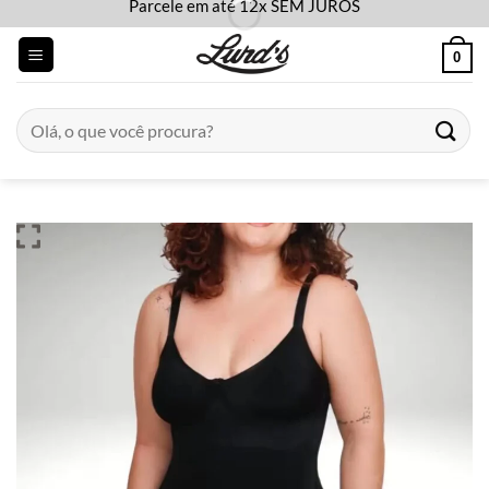
Parcele em até 12x SEM JUROS
Skip
to
0
content
Pesquisar
por: