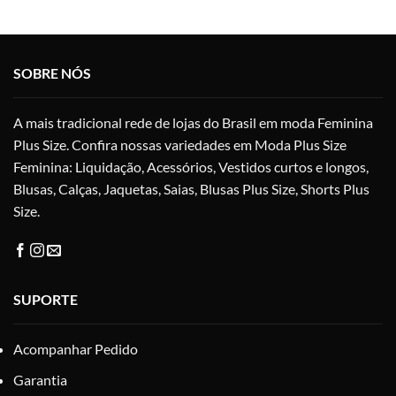
várias
vári
variantes.
vari
As
As
opções
opç
SOBRE NÓS
podem
po
ser
ser
A mais tradicional rede de lojas do Brasil em moda Feminina
escolhidas
esc
na
na
Plus Size. Confira nossas variedades em Moda Plus Size
página
pág
Feminina: Liquidação, Acessórios, Vestidos curtos e longos,
do
do
Blusas, Calças, Jaquetas, Saias, Blusas Plus Size, Shorts Plus
produto
pro
Size.
SUPORTE
Acompanhar Pedido
Garantia