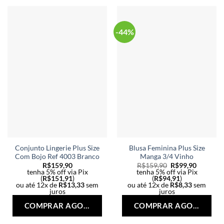
ser
ser
escolhidas
esc
na
na
-44%
página
pág
do
do
produto
pro
Conjunto Lingerie Plus Size
Blusa Feminina Plus Size
Com Bojo Ref 4003 Branco
Manga 3/4 Vinho
R$
159,90
R$
159,90
R$
99,90
tenha 5% off via Pix
tenha 5% off via Pix
(
R$
151,91
)
(
R$
94,91
)
ou até 12x de
R$
13,33
sem
ou até 12x de
R$
8,33
sem
juros
juros
Este
Est
COMPRAR AGORA
COMPRAR AGORA
produto
pro
tem
tem