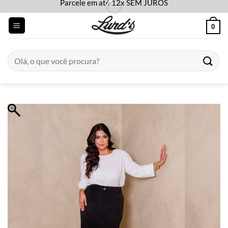
Parcele em até 12x SEM JUROS
Skip
to
0
content
Pesquisar
por: