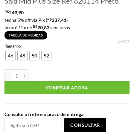
Saia Mid Plus Size Ref 820114 Preto
R$
249,90
R$
tenha 5% off via Pix (
237,41
)
R$
ou até 12x de
20,83
sem juros
TABELA DE MEDIDAS
LIMPAR
Tamanho
46
48
50
52
Saia Mid Plus Size Ref 820114 Preto quantidade
COMPRAR AGORA
Consulte o frete e o prazo de entrega:
CONSULTAR