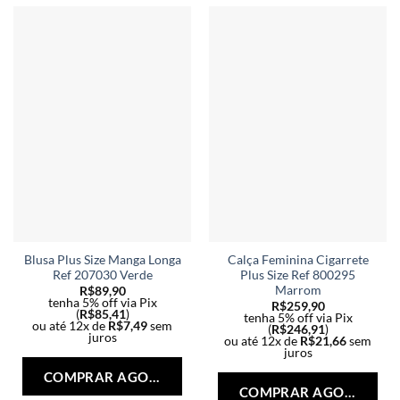
Blusa Plus Size Manga Longa
Calça Feminina Cigarrete
Ref 207030 Verde
Plus Size Ref 800295
Marrom
R$
89,90
tenha 5% off via Pix
R$
259,90
(
R$
85,41
)
tenha 5% off via Pix
ou até 12x de
R$
7,49
sem
(
R$
246,91
)
juros
ou até 12x de
R$
21,66
sem
Este
juros
Est
produto
COMPRAR AGORA
pro
tem
COMPRAR AGORA