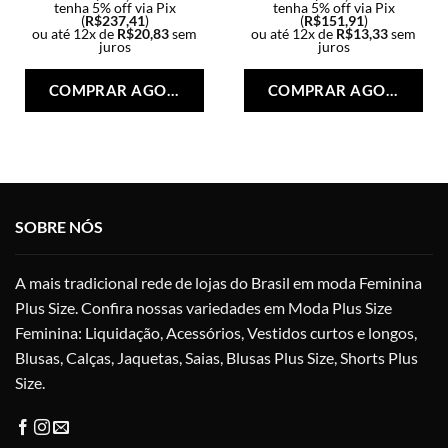
tenha 5% off via Pix
tenha 5% off via Pix
(
R$
237,41
)
(
R$
151,91
)
ou até 12x de
R$
20,83
sem
ou até 12x de
R$
13,33
sem
juros
juros
Este
Est
produto
pro
COMPRAR AGORA
COMPRAR AGORA
tem
tem
várias
vári
variantes.
vari
As
As
opções
opç
podem
po
SOBRE NÓS
ser
ser
escolhidas
esc
na
na
A mais tradicional rede de lojas do Brasil em moda Feminina
página
pág
Plus Size. Confira nossas variedades em Moda Plus Size
do
do
Feminina: Liquidação, Acessórios, Vestidos curtos e longos,
produto
pro
Blusas, Calças, Jaquetas, Saias, Blusas Plus Size, Shorts Plus
Size.