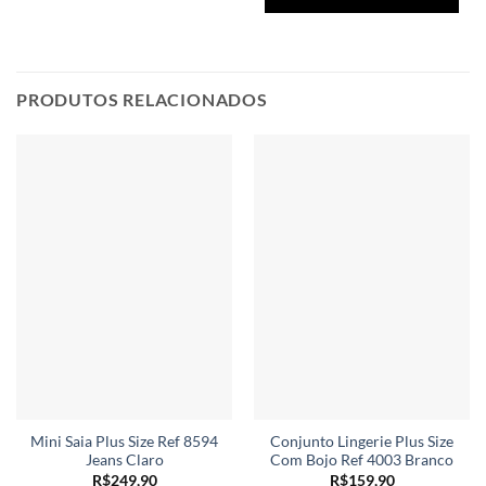
tem
várias
vári
variantes.
vari
As
As
opções
opç
PRODUTOS RELACIONADOS
podem
po
ser
ser
escolhidas
esc
na
na
página
pág
do
do
produto
pro
Mini Saia Plus Size Ref 8594
Conjunto Lingerie Plus Size
Jeans Claro
Com Bojo Ref 4003 Branco
R$
249,90
R$
159,90