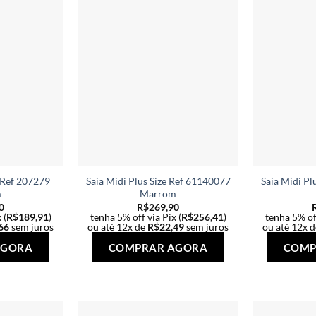
podem
podem
ser
ser
escolhidas
escolhidas
na
na
página
página
do
do
produto
produto
e Ref 207279
Saia Midi Plus Size Ref 61140077
Saia Midi Pl
m
Marrom
0
R$
269,90
 (
R$
189,91
)
tenha 5% off via Pix (
R$
256,41
)
tenha 5% off
66
sem juros
ou até 12x de
R$
22,49
sem juros
ou até 12x 
Este
Este
AGORA
COMPRAR AGORA
COMP
produto
produto
tem
tem
várias
várias
variantes.
variantes.