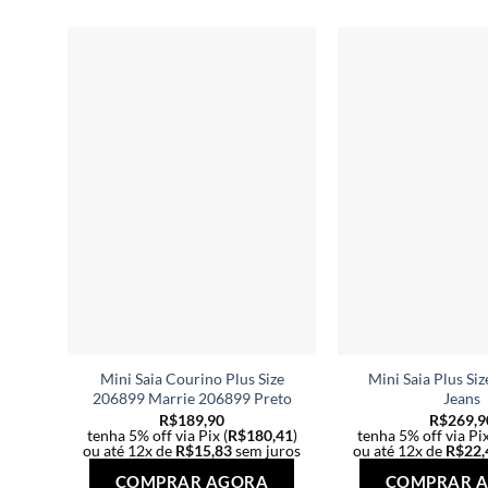
várias
variantes.
As
opções
podem
ser
escolhidas
na
página
do
produto
Mini Saia Courino Plus Size
Mini Saia Plus Si
206899 Marrie 206899 Preto
Jeans
R$
189,90
R$
269,9
tenha 5% off via Pix (
R$
180,41
)
tenha 5% off via Pix
ou até 12x de
R$
15,83
sem juros
ou até 12x de
R$
22,
Este
COMPRAR AGORA
COMPRAR 