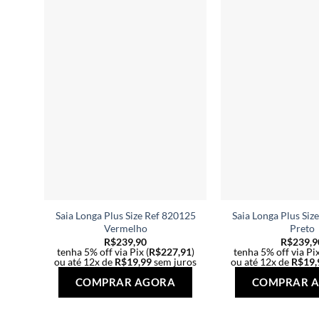
As
opções
podem
ser
escolhidas
na
página
do
produto
Saia Longa Plus Size Ref 820125
Saia Longa Plus Siz
Vermelho
Preto
R$
239,90
R$
239,9
tenha 5% off via Pix (
R$
227,91
)
tenha 5% off via Pix
ou até 12x de
R$
19,99
sem juros
ou até 12x de
R$
19,
Este
COMPRAR AGORA
COMPRAR 
produto
tem