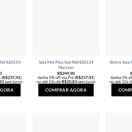
 Ref 820114
Saia Mid Plus Size Ref 820114
Shorts Saia 
Marrom
0
R$
249,90
 (
R$
237,41
)
tenha 5% off via Pix (
R$
237,41
)
tenha 5% off
83
sem juros
ou até 12x de
R$
20,83
sem juros
ou até 12x 
Este
Este
AGORA
COMPRAR AGORA
COMP
produto
produto
tem
tem
várias
várias
variantes.
variantes.
As
As
opções
opções