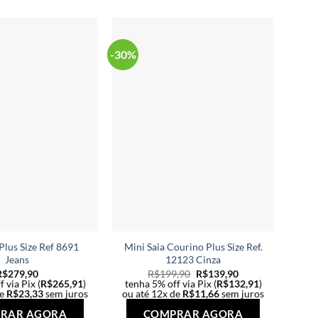
várias
várias
variantes.
variantes.
As
As
-30%
opções
opções
podem
podem
ser
ser
escolhidas
escolhidas
na
na
página
página
do
do
produto
produto
Plus Size Ref 8691
Mini Saia Courino Plus Size Ref.
Jeans
12123 Cinza
R$
279,90
R$
199,90
R$
139,90
 via Pix (
R$
265,91
)
tenha 5% off via Pix (
R$
132,91
)
de
R$
23,33
sem juros
ou até 12x de
R$
11,66
sem juros
Este
Este
RAR AGORA
COMPRAR AGORA