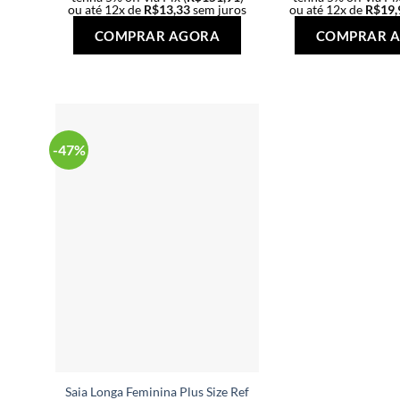
ou até 12x de
R$
13,33
sem juros
ou até 12x de
R$
19,
Este
COMPRAR AGORA
COMPRAR 
produto
tem
várias
variantes.
As
-47%
opções
podem
ser
escolhidas
na
página
do
produto
Saia Longa Feminina Plus Size Ref