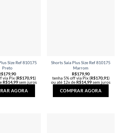
Plus Size Ref 810175
Shorts Saia Plus Size Ref 810175
Preto
Marrom
R$
179,90
R$
179,90
 via Pix (
R$
170,91
)
tenha 5% off via Pix (
R$
170,91
)
de
R$
14,99
sem juros
ou até 12x de
R$
14,99
sem juros
Este
Este
RAR AGORA
COMPRAR AGORA
produto
produto
tem
tem
várias
várias
variantes.
variantes.
As
As
opções
opções