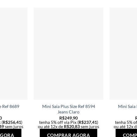
várias
várias
variantes.
variantes.
As
As
opções
opções
podem
podem
ser
ser
escolhidas
escolhidas
na
na
página
página
do
do
produto
produto
ze Ref 8689
Mini Saia Plus Size Ref 8594
Mini Saia 
Jeans Claro
0
R$
249,90
 (
R$
256,41
)
tenha 5% off via Pix (
R$
237,41
)
tenha 5% off
49
sem juros
ou até 12x de
R$
20,83
sem juros
ou até 12x 
Este
Este
AGORA
COMPRAR AGORA
COMP