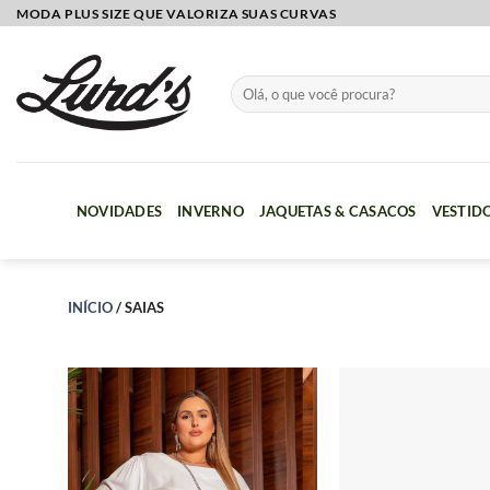
Skip
MODA PLUS SIZE QUE VALORIZA SUAS CURVAS
to
content
Pesquisar
por:
NOVIDADES
INVERNO
JAQUETAS & CASACOS
VESTID
INÍCIO
/
SAIAS