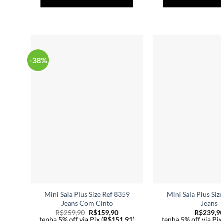
produto
tem
várias
variantes.
As
-38%
opções
podem
ser
escolhidas
na
página
do
produto
Mini Saia Plus Size Ref 8359
Mini Saia Plus Si
Jeans Com Cinto
Jeans
R$
259,90
R$
159,90
R$
239,9
tenha 5% off via Pix (
R$
151,91
)
tenha 5% off via Pix