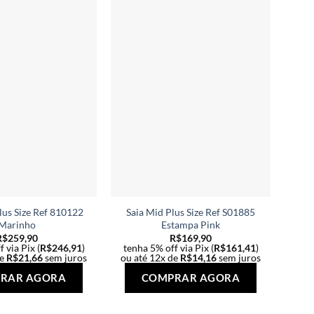
As
As
opções
opções
podem
podem
ser
ser
escolhidas
escolhidas
na
na
página
página
do
do
produto
produto
lus Size Ref 810122
Saia Mid Plus Size Ref S01885
Marinho
Estampa Pink
R$
259,90
R$
169,90
 via Pix (
R$
246,91
)
tenha 5% off via Pix (
R$
161,41
)
de
R$
21,66
sem juros
ou até 12x de
R$
14,16
sem juros
Este
Este
RAR AGORA
COMPRAR AGORA
produto
produto
tem
tem