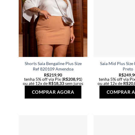
Shorts Saia Bengaline Plus Size
Saia Mid Plus Size
Ref 820109 Amendoa
Preto
R$
219,90
R$
249,9
tenha 5% off via Pix (
R$
208,91
)
tenha 5% off via Pix
ou até 12x de
R$
18,33
sem juros
ou até 12x de
R$
20,
Este
COMPRAR AGORA
COMPRAR 
produto
tem
várias
variantes.
As
opções