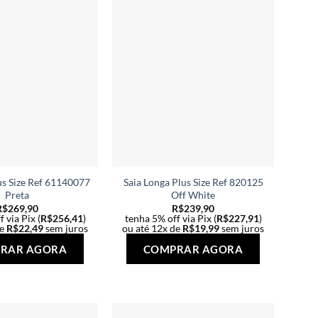
podem
podem
ser
ser
escolhidas
escolhidas
na
na
página
página
do
do
produto
produto
us Size Ref 61140077
Saia Longa Plus Size Ref 820125
Preta
Off White
R$
269,90
R$
239,90
 via Pix (
R$
256,41
)
tenha 5% off via Pix (
R$
227,91
)
de
R$
22,49
sem juros
ou até 12x de
R$
19,99
sem juros
Este
Este
RAR AGORA
COMPRAR AGORA
produto
produto
tem
tem
várias
várias
variantes.
variantes.