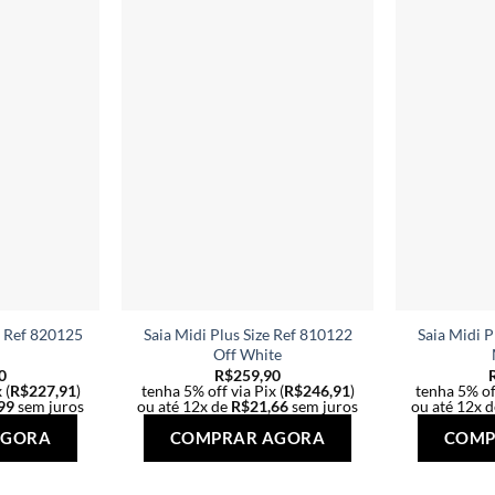
As
As
opções
opções
podem
podem
ser
ser
escolhidas
escolhidas
na
na
página
página
do
do
produto
produto
e Ref 820125
Saia Midi Plus Size Ref 810122
Saia Midi P
Off White
0
R$
259,90
 (
R$
227,91
)
tenha 5% off via Pix (
R$
246,91
)
tenha 5% off
99
sem juros
ou até 12x de
R$
21,66
sem juros
ou até 12x 
Este
Este
AGORA
COMPRAR AGORA
COMP
produto
produto
tem
tem