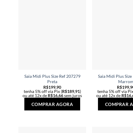
podem
ser
escolhidas
na
página
do
produto
Saia Midi Plus Size Ref 207279
Saia Midi Plus Siz
Preta
Marro
R$
199,90
R$
199,9
tenha 5% off via Pix (
R$
189,91
)
tenha 5% off via Pix
ou até 12x de
R$
16,66
sem juros
ou até 12x de
R$
16,
Este
COMPRAR AGORA
COMPRAR 
produto
tem
várias
variantes.