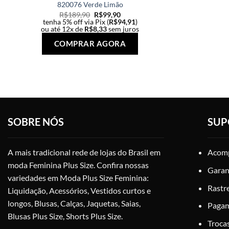
820076 Verde Limão
R$
189,90
R$
99,90
tenha 5% off via Pix (
R$
94,91
)
ou até 12x de
R$
8,33
sem juros
Este
COMPRAR AGORA
produto
tem
várias
variantes.
As
opções
SOBRE NÓS
SUP
podem
ser
escolhidas
A mais tradicional rede de lojas do Brasil em
Acomp
na
moda Feminina Plus Size. Confira nossas
página
Garan
variedades em Moda Plus Size Feminina:
do
Rastr
Liquidação, Acessórios, Vestidos curtos e
produto
longos, Blusas, Calças, Jaquetas, Saias,
Paga
Blusas Plus Size, Shorts Plus Size.
Troca