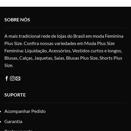
vari
As
As
opções
opç
podem
SOBRE NÓS
po
ser
ser
escolhidas
esc
na
A mais tradicional rede de lojas do Brasil em moda Feminina
na
página
Plus Size. Confira nossas variedades em Moda Plus Size
pág
do
Feminina: Liquidação, Acessórios, Vestidos curtos e longos,
do
produto
pro
Blusas, Calças, Jaquetas, Saias, Blusas Plus Size, Shorts Plus
Size.
SUPORTE
Acompanhar Pedido
Garantia