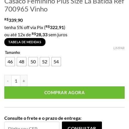
Casaco Feminino Plus Size Lã Batida Ref
700965 Vinho
R$
339,90
R$
tenha 5% off via Pix (
322,91
)
R$
ou até 12x de
28,33
sem juros
TABELA DE MEDIDAS
LIMPAR
Tamanho
46
48
50
52
54
Casaco Feminino Plus Size Lã Batida Ref 700965 Vinho quantidade
COMPRAR AGORA
Consulte o frete e o prazo de entrega:
CONSULTAR