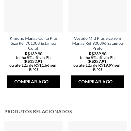
Kimono Manga Curta Plus
Vestido Mid Plus Size Sem
Size Ref 701008 Estampa
Manga Ref 900896 Estampa
Coral
Preto
R$
139,90
R$
239,90
tenha 5% off via Pix
tenha 5% off via Pix
(
R$
132,91
)
(
R$
227,91
)
ou até 12x de
R$
11,66
sem
ou até 12x de
R$
19,99
sem
juros
juros
Este
Est
produto
pro
COMPRAR AGORA
COMPRAR AGORA
tem
tem
várias
vári
variantes.
vari
As
As
opções
opç
PRODUTOS RELACIONADOS
podem
po
ser
ser
escolhidas
esc