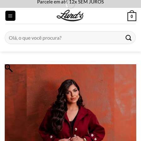
Parcele em até 12x SEM JUROS
Skip
to
0
content
Pesquisar
por: