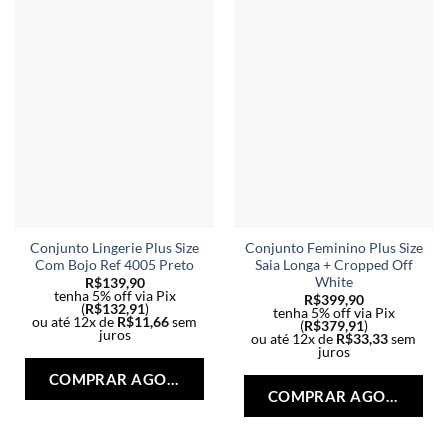
na
na
página
pág
do
do
produto
pro
Conjunto Lingerie Plus Size
Conjunto Feminino Plus Size
Com Bojo Ref 4005 Preto
Saia Longa + Cropped Off
White
R$
139,90
tenha 5% off via Pix
R$
399,90
(
R$
132,91
)
tenha 5% off via Pix
ou até 12x de
R$
11,66
sem
(
R$
379,91
)
juros
ou até 12x de
R$
33,33
sem
Este
juros
Est
produto
COMPRAR AGORA
pro
tem
COMPRAR AGORA
tem
várias
vári
variantes.