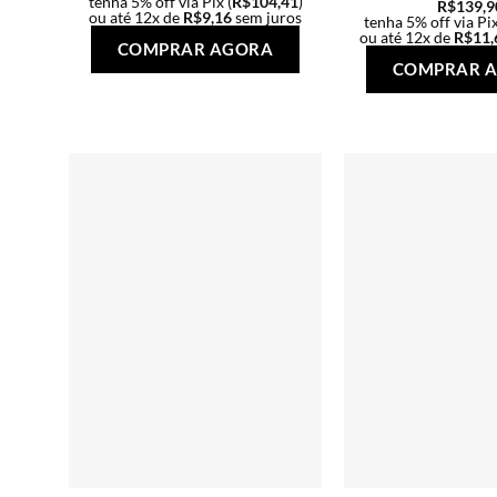
tenha 5% off via Pix (
R$
104,41
)
R$
139,9
ou até 12x de
R$
9,16
sem juros
tenha 5% off via Pix
Este
ou até 12x de
R$
11,
COMPRAR AGORA
produto
COMPRAR 
tem
várias
variantes.
As
opções
podem
ser
escolhidas
na
página
do
produto