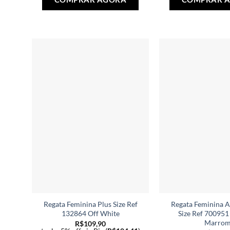
produto
tem
várias
variantes.
As
opções
podem
ser
escolhidas
na
página
do
produto
Regata Feminina Plus Size Ref
Regata Feminina A
132864 Off White
Size Ref 700951
Marro
R$
109,90