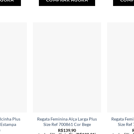
produto
produto
tem
tem
várias
várias
variantes.
variantes.
As
As
opções
opções
podem
podem
ser
ser
escolhidas
escolhidas
na
na
página
página
do
do
produto
produto
lcinha Plus
Regata Feminina Alça Larga Plus
Regata Femi
 Estampa
Size Ref 700861 Cor Bege
Size Ref
m
R$
139,90