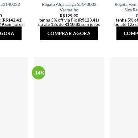
a 53140022
Regata Alça Larga 53140002
Regata Femi
Vermelho
Size R
0
R$
129,90
 (
R$
142,41
)
tenha 5% off via Pix (
R$
123,41
)
tenha 5% off
49
sem juros
ou até 12x de
R$
10,83
sem juros
ou até 12x 
Este
Este
AGORA
COMPRAR AGORA
COMP
produto
produto
tem
tem
várias
várias
variantes.
variantes.
As
As
-14%
opções
opções
podem
podem
ser
ser
escolhidas
escolhidas
na
na
página
página
do
do
produto
produto