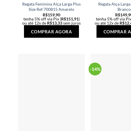
Regata Feminina Alça Larga Plus
Regata Alça Larg
Size Ref 700815 Amarelo
Branco
R$
159,90
R$
149,9
tenha 5% off via Pix (
R$
151,91
)
tenha 5% off via Pix
ou até 12x de
R$
13,33
sem juros
ou até 12x de
R$
12,
Este
COMPRAR AGORA
COMPRAR 
produto
tem
várias
variantes.
As
-14%
opções
podem
ser
escolhidas
na
página
do
produto