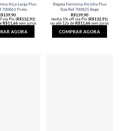
nina Alça Larga Plus
Regata Feminina Alcinha Plus
ef 700861 Preto
Size Ref 700825 Bege
R$
139,90
R$
139,90
 via Pix (
R$
132,91
)
tenha 5% off via Pix (
R$
132,91
)
de
R$
11,66
sem juros
ou até 12x de
R$
11,66
sem juros
Este
Este
RAR AGORA
COMPRAR AGORA
produto
produto
tem
tem
várias
várias
variantes.
variantes.
As
As
opções
opções
podem
podem
ser
ser
escolhidas
escolhidas
na
na
página
página
do
do
produto
produto