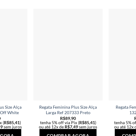
várias
várias
variantes.
variantes.
As
As
opções
opções
podem
podem
ser
ser
escolhidas
escolhidas
na
na
página
página
do
do
produto
produto
us Size Alça
Regata Feminina Plus Size Alça
Regata Fem
 Off White
Larga Ref 207333 Preto
13
0
R$
89,90
x (
R$
85,41
)
tenha 5% off via Pix (
R$
85,41
)
tenha 5% off
49
sem juros
ou até 12x de
R$
7,49
sem juros
ou até 12x 
Este
Este
AGORA
COMPRAR AGORA
COMP