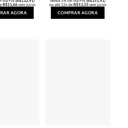
 via Pix (
R$
132,91
)
tenha 5% off via Pix (
R$
151,91
)
de
R$
11,66
sem juros
ou até 12x de
R$
13,33
sem juros
Este
Este
RAR AGORA
COMPRAR AGORA
produto
produto
tem
tem
várias
várias
variantes.
variantes.
As
As
opções
opções
podem
podem
ser
ser
escolhidas
escolhidas
na
na
página
página
do
do
produto
produto