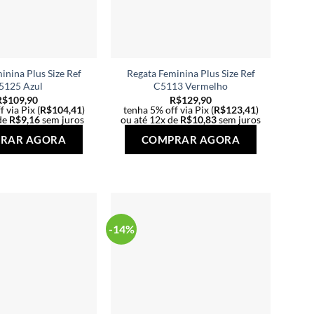
inina Plus Size Ref
Regata Feminina Plus Size Ref
5125 Azul
C5113 Vermelho
R$
109,90
R$
129,90
 via Pix (
R$
104,41
)
tenha 5% off via Pix (
R$
123,41
)
de
R$
9,16
sem juros
ou até 12x de
R$
10,83
sem juros
Este
Este
RAR AGORA
COMPRAR AGORA
produto
produto
tem
tem
várias
várias
variantes.
variantes.
As
As
-14%
opções
opções
podem
podem
ser
ser
escolhidas
escolhidas
na
na
página
página