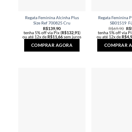
Regata Feminina Alcinha Plus
Regata Feminina Pl
Size Ref 700825 Cru
SB01519 Fú
R$
139,90
R$
69,90
R$
tenha 5% off via Pix (
R$
132,91
)
tenha 5% off via Pi
ou até 12x de
R$
11,66
sem juros
ou até 12x de
R$
4,
Este
COMPRAR AGORA
COMPRAR 
produto
tem
várias
variantes.
As
opções
podem
ser
escolhidas
na
página
do
produto