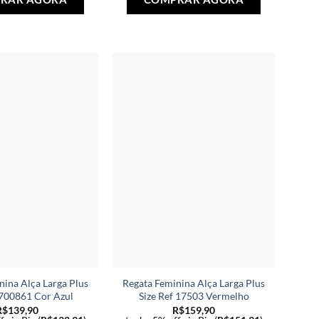
produto
produto
tem
tem
várias
várias
variantes.
variantes.
As
As
opções
opções
podem
podem
ser
ser
escolhidas
escolhidas
na
na
página
página
do
do
produto
produto
nina Alça Larga Plus
Regata Feminina Alça Larga Plus
 700861 Cor Azul
Size Ref 17503 Vermelho
R$
139,90
R$
159,90