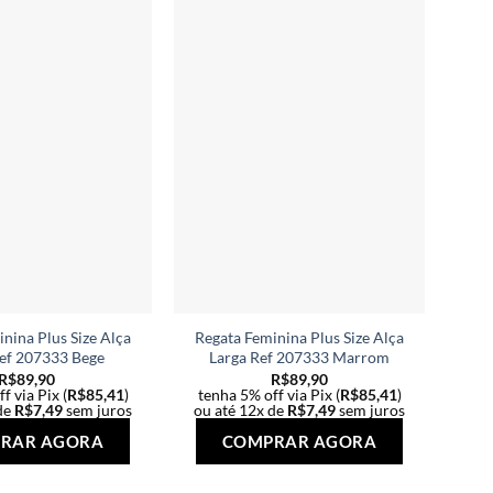
nina Plus Size Alça
Regata Feminina Plus Size Alça
Ref 207333 Bege
Larga Ref 207333 Marrom
R$
89,90
R$
89,90
f via Pix (
R$
85,41
)
tenha 5% off via Pix (
R$
85,41
)
de
R$
7,49
sem juros
ou até 12x de
R$
7,49
sem juros
Este
Este
RAR AGORA
COMPRAR AGORA
produto
produto
tem
tem