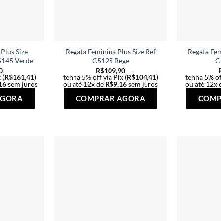
Plus Size
Regata Feminina Plus Size Ref
Regata Fem
5145 Verde
C5125 Bege
C
0
R$
109,90
 (
R$
161,41
)
tenha 5% off via Pix (
R$
104,41
)
tenha 5% off
16
sem juros
ou até 12x de
R$
9,16
sem juros
ou até 12x 
Este
Este
AGORA
COMPRAR AGORA
COMP
produto
produto
tem
tem
várias
várias
variantes.
variantes.
As
As
opções
opções
podem
podem
ser
ser
escolhidas
escolhidas
na
na
página
página