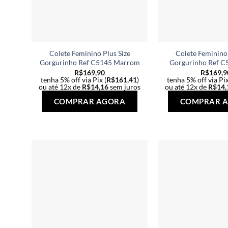
Colete Feminino Plus Size
Colete Feminino 
Gorgurinho Ref C5145 Marrom
Gorgurinho Ref C
R$
169,90
R$
169,9
tenha 5% off via Pix (
R$
161,41
)
tenha 5% off via Pix
ou até 12x de
R$
14,16
sem juros
ou até 12x de
R$
14,
Este
COMPRAR AGORA
COMPRAR 
produto
tem
várias
variantes.
As
opções
podem
ser
escolhidas
na
página