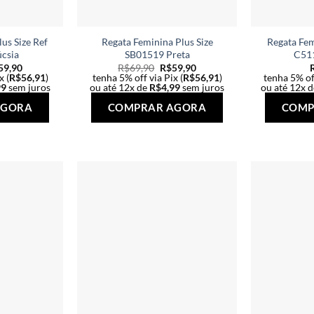
us Size Ref
Regata Feminina Plus Size
Regata Fem
csia
SB01519 Preta
C511
59,90
R$
69,90
R$
59,90
x (
R$
56,91
)
tenha 5% off via Pix (
R$
56,91
)
tenha 5% off
99
sem juros
ou até 12x de
R$
4,99
sem juros
ou até 12x 
Este
Este
AGORA
COMPRAR AGORA
COMP
produto
produto
tem
tem
várias
várias
variantes.
variantes.
As
As
opções
opções
podem
podem
ser
ser
escolhidas
escolhidas
na
na
página
página
do
do
produto
produto