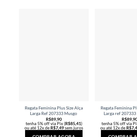
várias
variantes.
As
opções
podem
ser
escolhidas
na
página
do
produto
Regata Feminina Plus Size Alça
Regata Feminina Pl
Larga Ref 207333 Musgo
Larga ref 207333
R$
89,90
R$
89,9
tenha 5% off via Pix (
R$
85,41
)
tenha 5% off via Pi
ou até 12x de
R$
7,49
sem juros
ou até 12x de
R$
7,
Este
COMPRAR AGORA
COMPRAR 