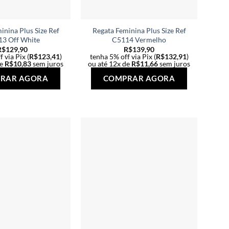
inina Plus Size Ref
Regata Feminina Plus Size Ref
3 Off White
C5114 Vermelho
R$
129,90
R$
139,90
 via Pix (
R$
123,41
)
tenha 5% off via Pix (
R$
132,91
)
de
R$
10,83
sem juros
ou até 12x de
R$
11,66
sem juros
Este
Este
RAR AGORA
COMPRAR AGORA
produto
produto
tem
tem
várias
várias
variantes.
variantes.
As
As
opções
opções
podem
podem
ser
ser
escolhidas
escolhidas
na
na
página
página
do
do
produto
produto