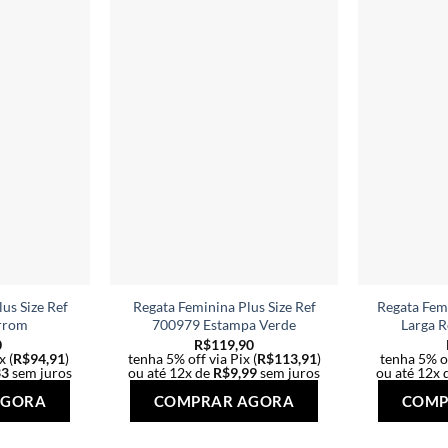
us Size Ref
Regata Feminina Plus Size Ref
Regata Femi
rrom
700979 Estampa Verde
Larga 
0
R$
119,90
x (
R$
94,91
)
tenha 5% off via Pix (
R$
113,91
)
tenha 5% of
33
sem juros
ou até 12x de
R$
9,99
sem juros
ou até 12x 
Este
Este
AGORA
COMPRAR AGORA
COMP
produto
produto
tem
tem