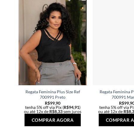
Regata Feminina Plus Size Ref
Regata Feminina Pl
700991 Preto
700991 Ma
R$
99,90
R$
99,9
tenha 5% off via Pix (
R$
94,91
)
tenha 5% off via Pi
ou até 12x de
R$
8,33
sem juros
ou até 12x de
R$
8,
Este
COMPRAR AGORA
COMPRAR 
produto
tem