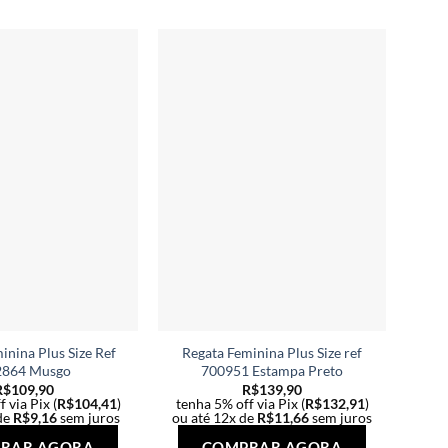
várias
várias
variantes.
variantes.
As
As
opções
opções
podem
podem
ser
ser
escolhidas
escolhidas
na
na
página
página
do
do
produto
produto
inina Plus Size Ref
Regata Feminina Plus Size ref
2864 Musgo
700951 Estampa Preto
R$
109,90
R$
139,90
 via Pix (
R$
104,41
)
tenha 5% off via Pix (
R$
132,91
)
de
R$
9,16
sem juros
ou até 12x de
R$
11,66
sem juros
Este
Este
RAR AGORA
COMPRAR AGORA