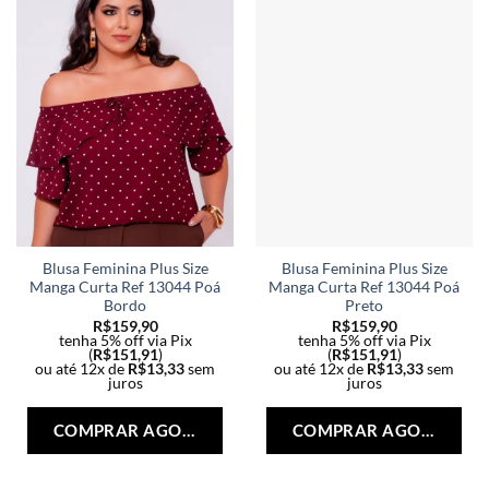
Blusa Feminina Plus Size
Blusa Feminina Plus Size
Manga Curta Ref 13044 Poá
Manga Curta Ref 13044 Poá
Bordo
Preto
R$
159,90
R$
159,90
tenha 5% off via Pix
tenha 5% off via Pix
(
R$
151,91
)
(
R$
151,91
)
ou até 12x de
R$
13,33
sem
ou até 12x de
R$
13,33
sem
juros
juros
Este
Est
produto
pro
COMPRAR AGORA
COMPRAR AGORA
tem
tem
várias
vári