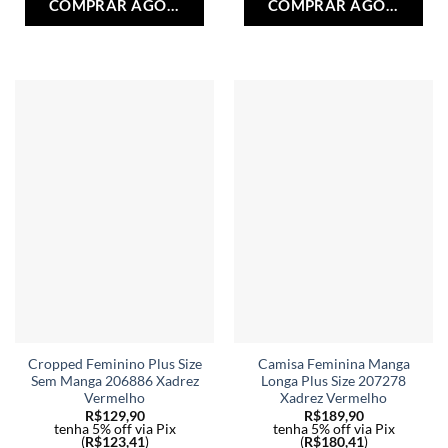
COMPRAR AGORA
COMPRAR AGORA
tem
tem
várias
vári
variantes.
vari
As
As
opções
opç
podem
po
ser
ser
escolhidas
esc
na
na
página
pág
do
do
produto
pro
Cropped Feminino Plus Size
Camisa Feminina Manga
Sem Manga 206886 Xadrez
Longa Plus Size 207278
Vermelho
Xadrez Vermelho
R$
129,90
R$
189,90
tenha 5% off via Pix
tenha 5% off via Pix
(
R$
123,41
)
(
R$
180,41
)