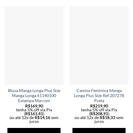
variantes.
vari
As
As
opções
opç
podem
po
ser
ser
escolhidas
esc
na
na
página
pág
do
do
produto
pro
Blusa Manga Longa Plus Size
Camisa Feminina Manga
Manga Longa 61140100
Longa Plus Size Ref 207278
Estampa Marrom
Preta
R$
169,90
R$
219,90
tenha 5% off via Pix
tenha 5% off via Pix
(
R$
161,41
)
(
R$
208,91
)
ou até 12x de
R$
14,16
sem
ou até 12x de
R$
18,33
sem
juros
juros
Este
Est
produto
pro