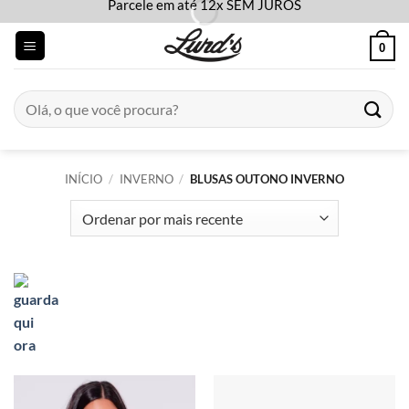
Parcele em até 12x SEM JUROS
Skip
to
0
content
Pesquisar
por:
INÍCIO
/
INVERNO
/
BLUSAS OUTONO INVERNO