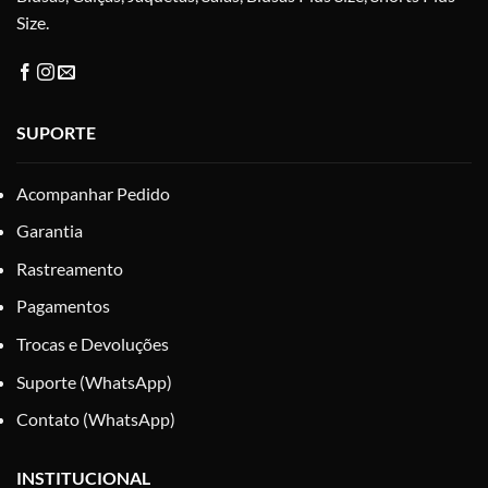
Size.
SUPORTE
Acompanhar Pedido
Garantia
Rastreamento
Pagamentos
Trocas e Devoluções
Suporte (WhatsApp)
Contato (WhatsApp)
INSTITUCIONAL