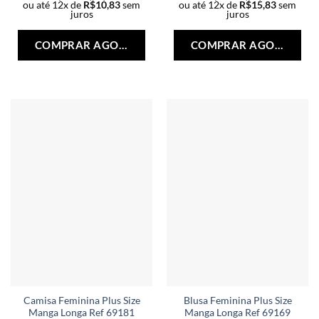
ou até 12x de
R$
10,83
sem
ou até 12x de
R$
15,83
sem
juros
juros
Este
Est
produto
pro
COMPRAR AGORA
COMPRAR AGORA
tem
tem
várias
vári
variantes.
vari
As
As
opções
opç
podem
po
ser
ser
escolhidas
esc
na
na
página
pág
do
do
produto
pro
Camisa Feminina Plus Size
Blusa Feminina Plus Size
Manga Longa Ref 69181
Manga Longa Ref 69169