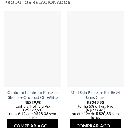
opções
opç
PRODUTOS RELACIONADOS
podem
po
ser
ser
escolhidas
esc
na
na
página
pág
do
do
produto
pro
Conjunto Feminino Plus Size
Mini Saia Plus Size Ref 8594
Shorts + Cropped Off White
Jeans Claro
R$
339,90
R$
249,90
tenha 5% off via Pix
tenha 5% off via Pix
(
R$
322,91
)
(
R$
237,41
)
ou até 12x de
R$
28,33
sem
ou até 12x de
R$
20,83
sem
juros
juros
Este
Est
COMPRAR AGORA
COMPRAR AGORA