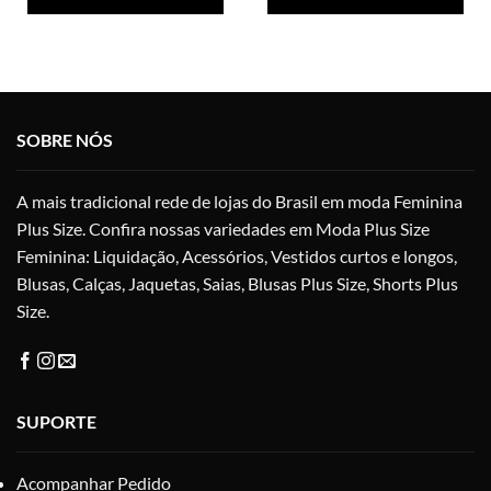
produto
pro
tem
tem
várias
vári
variantes.
vari
As
As
opções
opç
SOBRE NÓS
podem
po
ser
ser
escolhidas
esc
A mais tradicional rede de lojas do Brasil em moda Feminina
na
na
Plus Size. Confira nossas variedades em Moda Plus Size
página
pág
do
do
Feminina: Liquidação, Acessórios, Vestidos curtos e longos,
produto
pro
Blusas, Calças, Jaquetas, Saias, Blusas Plus Size, Shorts Plus
Size.
SUPORTE
Acompanhar Pedido