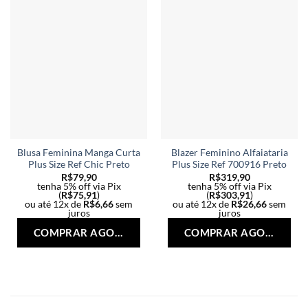
Blusa Feminina Manga Curta
Blazer Feminino Alfaiataria
Plus Size Ref Chic Preto
Plus Size Ref 700916 Preto
R$
79,90
R$
319,90
tenha 5% off via Pix
tenha 5% off via Pix
(
R$
75,91
)
(
R$
303,91
)
ou até 12x de
R$
6,66
sem
ou até 12x de
R$
26,66
sem
juros
juros
Este
Est
COMPRAR AGORA
COMPRAR AGORA
produto
pro
tem
tem
várias
vári
variantes.
vari
As
As