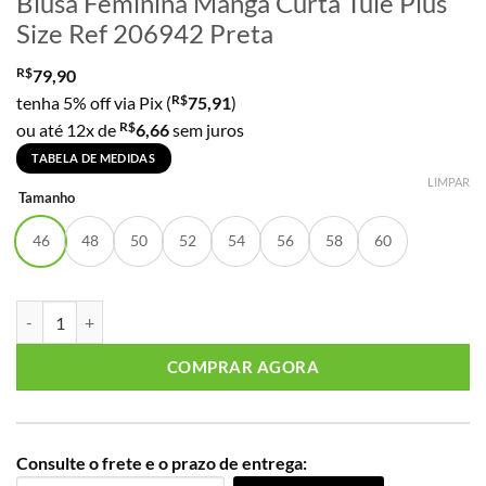
Blusa Feminina Manga Curta Tule Plus
Size Ref 206942 Preta
R$
79,90
R$
tenha 5% off via Pix (
75,91
)
R$
ou até 12x de
6,66
sem juros
TABELA DE MEDIDAS
LIMPAR
Tamanho
46
48
50
52
54
56
58
60
Blusa Feminina Manga Curta Tule Plus Size Ref 206942 Preta quantid
COMPRAR AGORA
Consulte o frete e o prazo de entrega: