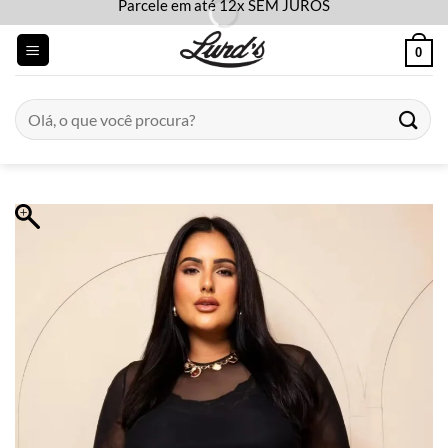
Parcele em até 12x SEM JUROS
Skip
to
0
content
Pesquisar
por: