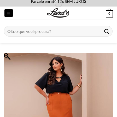
Parcele em até 12x SEM JUROS
Skip
to
0
content
Pesquisar
por: