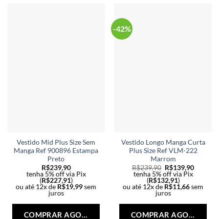
-42%
Vestido Mid Plus Size Sem
Vestido Longo Manga Curta
Manga Ref 900896 Estampa
Plus Size Ref VLM-222
Preto
Marrom
R$
239,90
R$
239,90
R$
139,90
tenha 5% off via Pix
tenha 5% off via Pix
(
R$
227,91
)
(
R$
132,91
)
ou até 12x de
R$
19,99
sem
ou até 12x de
R$
11,66
sem
juros
juros
Este
Est
produto
pro
COMPRAR AGORA
COMPRAR AGORA