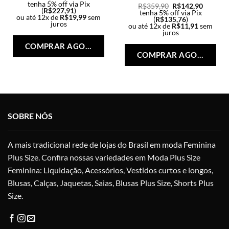
tenha 5% off via Pix
R$
359,90
R$
142,90
(
R$
227,91
)
tenha 5% off via Pix
ou até 12x de
R$
19,99
sem
(
R$
135,76
)
juros
ou até 12x de
R$
11,91
sem
Este
juros
Est
produto
COMPRAR AGORA
pro
tem
COMPRAR AGORA
tem
várias
vári
variantes.
vari
As
As
opções
opç
podem
SOBRE NÓS
po
ser
ser
escolhidas
esc
na
A mais tradicional rede de lojas do Brasil em moda Feminina
na
página
Plus Size. Confira nossas variedades em Moda Plus Size
pág
do
Feminina: Liquidação, Acessórios, Vestidos curtos e longos,
do
produto
pro
Blusas, Calças, Jaquetas, Saias, Blusas Plus Size, Shorts Plus
Size.