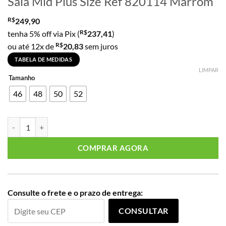
Saia Mid Plus Size Ref 820114 Marrom
R$
249,90
R$
tenha 5% off via Pix (
237,41
)
R$
ou até 12x de
20,83
sem juros
TABELA DE MEDIDAS
LIMPAR
Tamanho
46
48
50
52
Saia Mid Plus Size Ref 820114 Marrom quantidade
COMPRAR AGORA
Consulte o frete e o prazo de entrega:
CONSULTAR