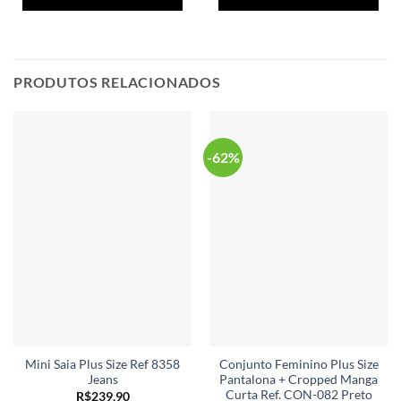
tem
tem
várias
vári
variantes.
vari
As
As
opções
opç
PRODUTOS RELACIONADOS
podem
po
ser
ser
escolhidas
esc
na
na
-62%
página
pág
do
do
produto
pro
Mini Saia Plus Size Ref 8358
Conjunto Feminino Plus Size
Jeans
Pantalona + Cropped Manga
Curta Ref. CON-082 Preto
R$
239,90