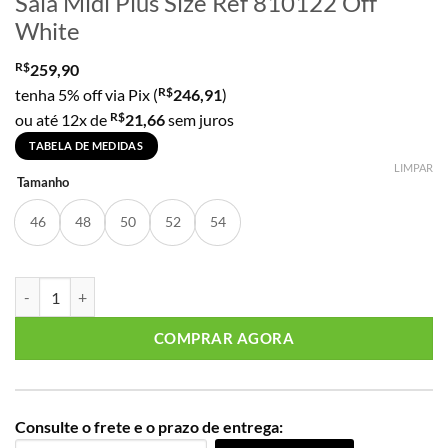
Saia Midi Plus Size Ref 810122 Off
White
R$
259,90
R$
tenha 5% off via Pix (
246,91
)
R$
ou até 12x de
21,66
sem juros
TABELA DE MEDIDAS
LIMPAR
Tamanho
46
48
50
52
54
Saia Midi Plus Size Ref 810122 Off White quantidade
COMPRAR AGORA
Consulte o frete e o prazo de entrega: