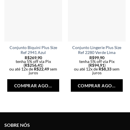
Conjunto Biquíni Plus Size
Conjunto Lingerie Plus Size
Ref 2941 Azul
Ref 2280 Verde Lima
R$
269,90
R$
99,90
tenha 5% off via Pix
tenha 5% off via Pix
(
R$
256,41
)
(
R$
94,91
)
ou até 12x de
R$
22,49
sem
ou até 12x de
R$
8,33
sem
juros
juros
Este
Est
produto
pro
COMPRAR AGORA
COMPRAR AGORA
tem
tem
várias
vári
variantes.
vari
As
As
opções
opç
podem
po
SOBRE NÓS
ser
ser