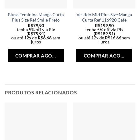
Blusa Feminina Manga Curta
Vestido Mid Plus Size Manga
Plus Size Ref Smile Preto
Curta Ref 116920 Café
R$
79,90
R$
199,90
tenha 5% off via Pix
tenha 5% off via Pix
(
R$
75,91
)
(
R$
189,91
)
ou até 12x de
R$
6,66
sem
ou até 12x de
R$
16,66
sem
juros
juros
Este
Est
produto
pro
COMPRAR AGORA
COMPRAR AGORA
tem
tem
várias
vári
variantes.
vari
As
As
opções
opç
PRODUTOS RELACIONADOS
podem
po
ser
ser
escolhidas
esc
na
na
página
pág
do
do
produto
pro