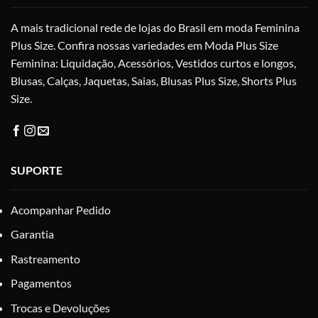
escolhidas
esc
na
na
A mais tradicional rede de lojas do Brasil em moda Feminina
página
pág
Plus Size. Confira nossas variedades em Moda Plus Size
do
do
Feminina: Liquidação, Acessórios, Vestidos curtos e longos,
produto
pro
Blusas, Calças, Jaquetas, Saias, Blusas Plus Size, Shorts Plus
Size.
SUPORTE
Acompanhar Pedido
Garantia
Rastreamento
Pagamentos
Trocas e Devoluções