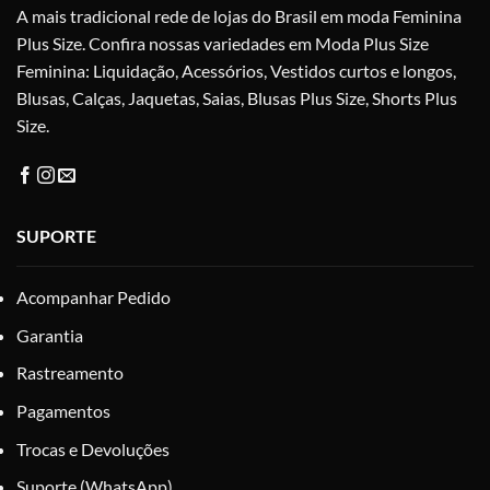
A mais tradicional rede de lojas do Brasil em moda Feminina
na
na
Plus Size. Confira nossas variedades em Moda Plus Size
página
pág
do
do
Feminina: Liquidação, Acessórios, Vestidos curtos e longos,
produto
pro
Blusas, Calças, Jaquetas, Saias, Blusas Plus Size, Shorts Plus
Size.
SUPORTE
Acompanhar Pedido
Garantia
Rastreamento
Pagamentos
Trocas e Devoluções
Suporte (WhatsApp)