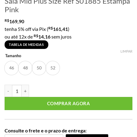
Saia Mid Plus Size Ref S01885 Estampa
Pink
R$
169,90
R$
tenha 5% off via Pix (
161,41
)
R$
ou até 12x de
14,16
sem juros
TABELA DE MEDIDAS
LIMPAR
Tamanho
46
48
50
52
Saia Mid Plus Size Ref S01885 Estampa Pink quantidade
COMPRAR AGORA
Consulte o frete e o prazo de entrega: