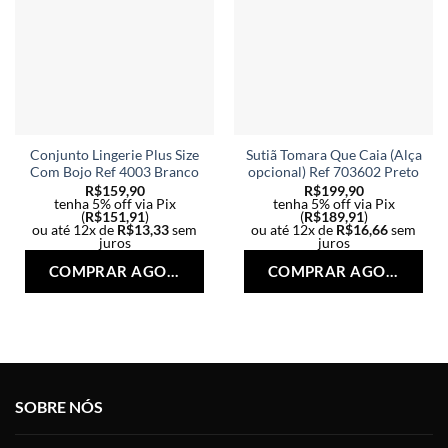
Conjunto Lingerie Plus Size
Sutiã Tomara Que Caia (Alça
Com Bojo Ref 4003 Branco
opcional) Ref 703602 Preto
R$
159,90
R$
199,90
tenha 5% off via Pix
tenha 5% off via Pix
(
R$
151,91
)
(
R$
189,91
)
ou até 12x de
R$
13,33
sem
ou até 12x de
R$
16,66
sem
juros
juros
Este
Est
COMPRAR AGORA
COMPRAR AGORA
produto
pro
tem
tem
várias
vári
variantes.
vari
As
As
opções
opç
SOBRE NÓS
podem
po
ser
ser
escolhidas
esc