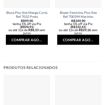
Blusa Plus Size Manga Curta
Blazer Feminino Plus Size
Ref 7032 Preto
Ref 700394 Marinho
R$
99,90
R$
349,90
tenha 5% off via Pix
tenha 5% off via Pix
(
R$
94,91
)
(
R$
332,41
)
ou até 12x de
R$
8,33
sem
ou até 12x de
R$
29,16
sem
juros
juros
Este
Est
COMPRAR AGORA
COMPRAR AGORA
produto
pro
tem
tem
várias
vári
variantes.
vari
As
As
opções
opç
PRODUTOS RELACIONADOS
podem
po
ser
ser
escolhidas
esc
na
na
página
pág
do
do
produto
pro