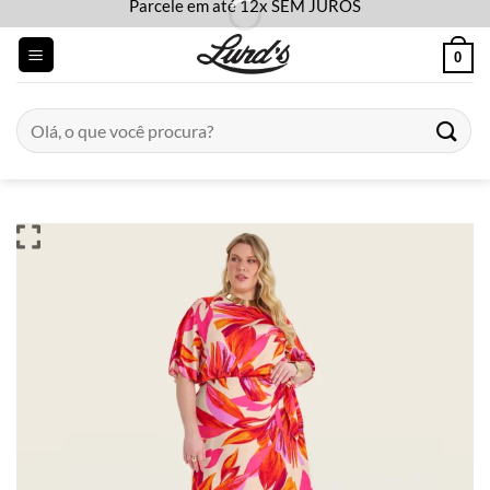
Parcele em até 12x SEM JUROS
Skip
to
0
content
Pesquisar
por: