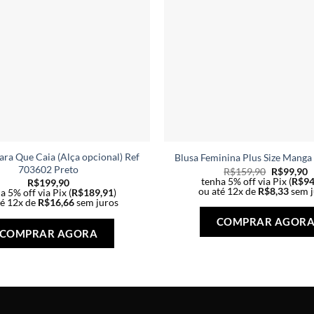
ara Que Caia (Alça opcional) Ref
Blusa Feminina Plus Size Manga
703602 Preto
R$
159,90
R$
99,90
tenha 5% off via Pix (
R$
94
R$
199,90
ou até 12x de
R$
8,33
sem j
a 5% off via Pix (
R$
189,91
)
té 12x de
R$
16,66
sem juros
Este
COMPRAR AGOR
produto
COMPRAR AGORA
tem
várias
variantes.
As
opções