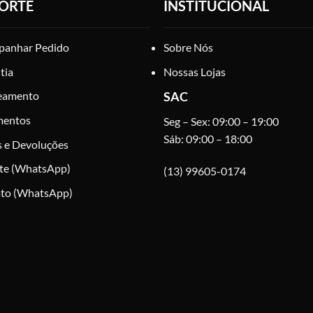
ORTE
INSTITUCIONAL
podem
ser
escolhidas
anhar Pedido
Sobre Nós
na
tia
Nossas Lojas
página
do
eamento
SAC
produto
mentos
Seg – Sex: 09:00 – 19:00
Sáb: 09:00 – 18:00
s e Devoluções
te (WhatsApp)
(13) 99605-0174
to (WhatsApp)