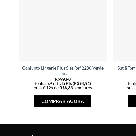
Conjunto Lingerie Plus Size Ref 2280 Verde
Sutiã Tom
Lima
R$
99,90
tenha 5% off via Pix (
R$
94,91
)
tenh
ou até 12x de
R$
8,33
sem juros
ou a
Este
produto
COMPRAR AGORA
tem
várias
variantes.
As
opções