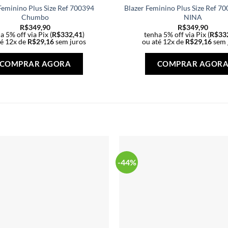
Feminino Plus Size Ref 700394
Blazer Feminino Plus Size Ref 7
Chumbo
NINA
R$
349,90
R$
349,90
a 5% off via Pix (
R$
332,41
)
tenha 5% off via Pix (
R$
33
té 12x de
R$
29,16
sem juros
ou até 12x de
R$
29,16
sem 
Este
produto
COMPRAR AGORA
COMPRAR AGOR
tem
várias
variantes.
As
opções
podem
ser
escolhidas
-44%
na
página
do
produto