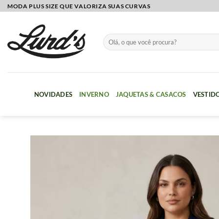
Skip
MODA PLUS SIZE QUE VALORIZA SUAS CURVAS
to
content
Pesquisar
por:
NOVIDADES
INVERNO
JAQUETAS & CASACOS
VESTID