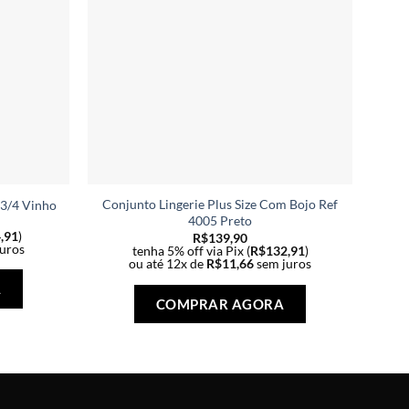
Conjunto Lingerie Plus Size Com Bojo Ref
Vest
 3/4 Vinho
4005 Preto
,91
)
R$
139,90
uros
tenha 5% off via Pix (
R$
132,91
)
ou até 12x de
R$
11,66
sem juros
Este
Este
produto
A
produto
COMPRAR AGORA
tem
tem
várias
várias
variantes.
variantes.
As
As
opções
opções