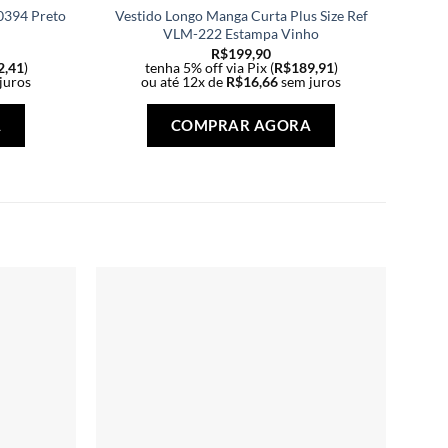
00394 Preto
Vestido Longo Manga Curta Plus Size Ref
Co
VLM-222 Estampa Vinho
R$
199,90
2,41
)
tenha 5% off via Pix (
R$
189,91
)
juros
ou até 12x de
R$
16,66
sem juros
Este
Este
produto
produto
A
COMPRAR AGORA
tem
tem
várias
várias
variantes.
variantes.
As
As
opções
opções
podem
podem
ser
ser
escolhidas
escolhidas
na
na
página
página
do
do
produto
produto