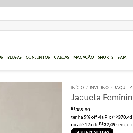
OS
BLUSAS
CONJUNTOS
CALÇAS
MACACÃO
SHORTS
SAIA
T
INÍCIO
/
INVERNO
/
JAQUETA
Jaqueta Feminin
R$
389,90
R$
tenha 5% off via Pix (
370,41
R$
ou até 12x de
32,49
sem jur
TABELA DE MEDIDAS