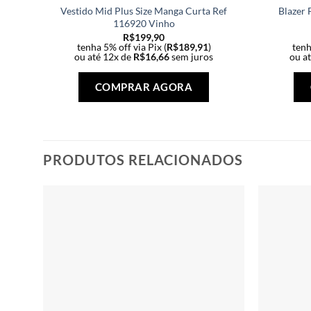
Vestido Mid Plus Size Manga Curta Ref
Blazer 
116920 Vinho
R$
199,90
tenha 5% off via Pix (
R$
189,91
)
tenh
ou até 12x de
R$
16,66
sem juros
ou a
Este
produto
COMPRAR AGORA
tem
várias
variantes.
As
PRODUTOS RELACIONADOS
opções
podem
ser
escolhidas
na
página
do
produto