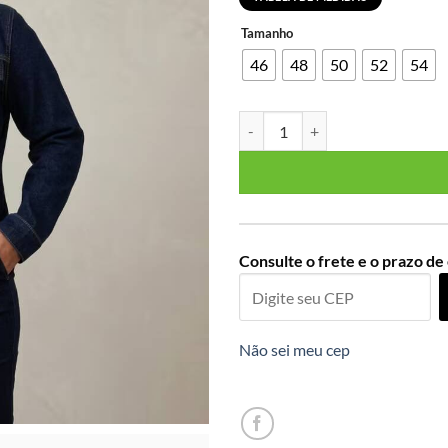
Tamanho
46
48
50
52
54
Jaqueta Feminina Plus Size Ref 1
Consulte o frete e o prazo de
Não sei meu cep