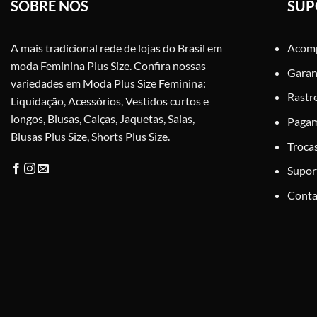
SOBRE NÓS
SUP
podem
ser
escolhidas
A mais tradicional rede de lojas do Brasil em
Acomp
na
moda Feminina Plus Size. Confira nossas
Garan
página
variedades em Moda Plus Size Feminina:
do
Rastr
Liquidação, Acessórios, Vestidos curtos e
produto
longos, Blusas, Calças, Jaquetas, Saias,
Paga
Blusas Plus Size, Shorts Plus Size.
Troca
Supor
Conta