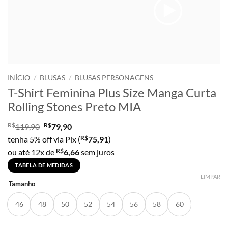
INÍCIO
/
BLUSAS
/
BLUSAS PERSONAGENS
T-Shirt Feminina Plus Size Manga Curta
Rolling Stones Preto MIA
R$
R$
119,90
79,90
R$
tenha 5% off via Pix (
75,91
)
R$
ou até 12x de
6,66
sem juros
TABELA DE MEDIDAS
LIMPAR
Tamanho
46
48
50
52
54
56
58
60