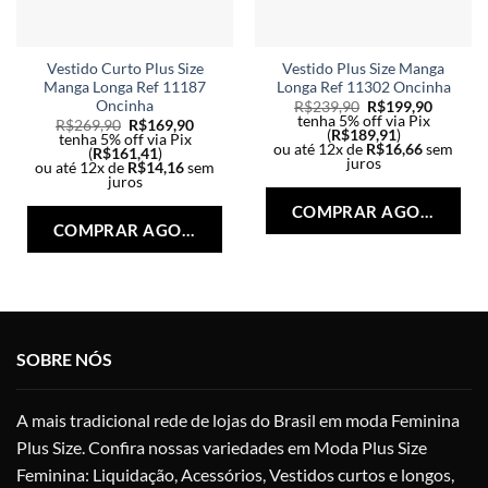
Vestido Curto Plus Size
Vestido Plus Size Manga
Manga Longa Ref 11187
Longa Ref 11302 Oncinha
Oncinha
R$
239,90
R$
199,90
tenha 5% off via Pix
R$
269,90
R$
169,90
(
R$
189,91
)
tenha 5% off via Pix
ou até 12x de
R$
16,66
sem
(
R$
161,41
)
juros
ou até 12x de
R$
14,16
sem
Est
juros
Este
pro
COMPRAR AGORA
produto
tem
COMPRAR AGORA
tem
vári
várias
vari
variantes.
As
As
opç
opções
po
SOBRE NÓS
podem
ser
ser
esc
escolhidas
na
A mais tradicional rede de lojas do Brasil em moda Feminina
na
pág
Plus Size. Confira nossas variedades em Moda Plus Size
página
do
Feminina: Liquidação, Acessórios, Vestidos curtos e longos,
do
pro