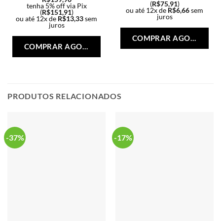
(
R$
75,91
)
tenha 5% off via Pix
ou até 12x de
R$
6,66
sem
(
R$
151,91
)
juros
ou até 12x de
R$
13,33
sem
Est
juros
Este
pro
COMPRAR AGORA
produto
tem
COMPRAR AGORA
tem
vári
várias
vari
variantes.
As
As
opç
opções
PRODUTOS RELACIONADOS
po
podem
ser
ser
esc
escolhidas
na
na
-37%
-17%
pág
página
do
do
pro
produto