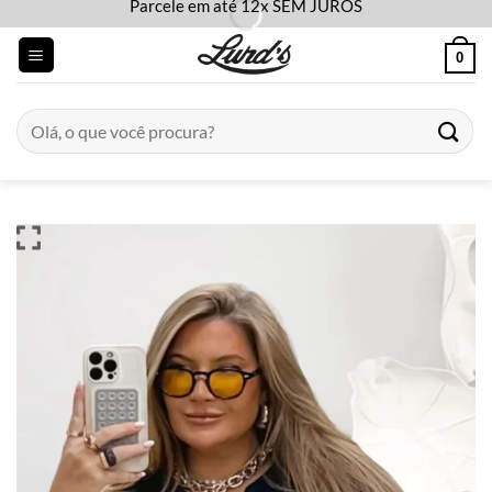
Parcele em até 12x SEM JUROS
Skip
to
0
content
Pesquisar
por: