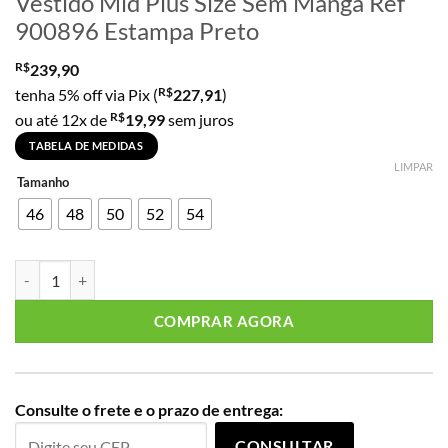
Vestido Mid Plus Size Sem Manga Ref
900896 Estampa Preto
R$
239,90
R$
tenha 5% off via Pix (
227,91
)
R$
ou até 12x de
19,99
sem juros
TABELA DE MEDIDAS
LIMPAR
Tamanho
46
48
50
52
54
Vestido Mid Plus Size Sem Manga Ref 900896 Estampa Preto quantid
COMPRAR AGORA
Consulte o frete e o prazo de entrega:
CONSULTAR