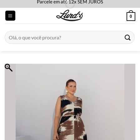
Parcele em até 12x SEM JUROS
Skip
to
0
content
Pesquisar
por: