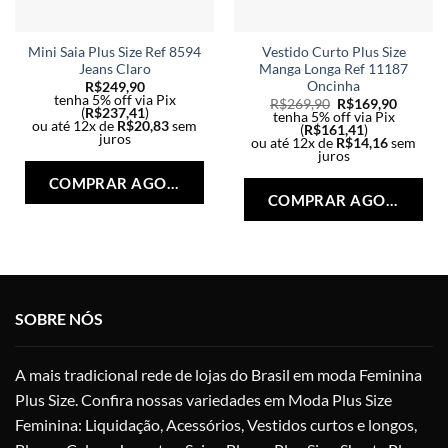
Mini Saia Plus Size Ref 8594
Vestido Curto Plus Size
Jeans Claro
Manga Longa Ref 11187
Oncinha
R$
249,90
tenha 5% off via Pix
R$
269,90
R$
169,90
(
R$
237,41
)
tenha 5% off via Pix
ou até 12x de
R$
20,83
sem
(
R$
161,41
)
juros
ou até 12x de
R$
14,16
sem
Este
juros
Est
produto
COMPRAR AGORA
pro
tem
COMPRAR AGORA
tem
várias
vári
variantes.
vari
As
As
opções
opç
podem
SOBRE NÓS
po
ser
ser
escolhidas
esc
na
A mais tradicional rede de lojas do Brasil em moda Feminina
na
página
Plus Size. Confira nossas variedades em Moda Plus Size
pág
do
Feminina: Liquidação, Acessórios, Vestidos curtos e longos,
do
produto
pro