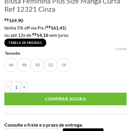
Blusa Feminina Plus Size Manga Curta
Ref 12321 Cinza
R$
169,90
R$
tenha 5% off via Pix (
161,41
)
R$
ou até 12x de
14,16
sem juros
TABELA DE MEDIDAS
LIMPAR
Tamanho
46
48
50
52
54
Blusa Feminina Plus Size Manga Curta Ref 12321 Cinza quantidade
COMPRAR AGORA
Consulte o frete e o prazo de entrega: