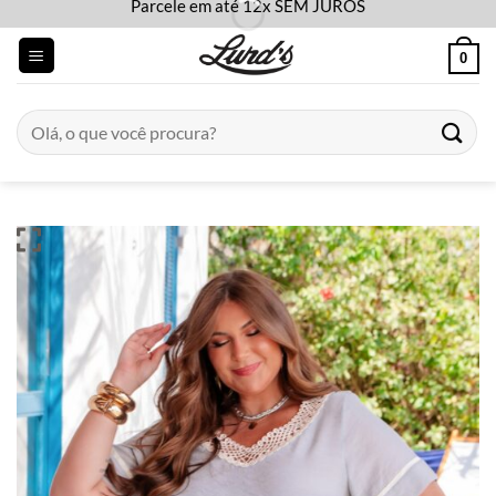
Parcele em até 12x SEM JUROS
Skip
to
0
content
Pesquisar
por: