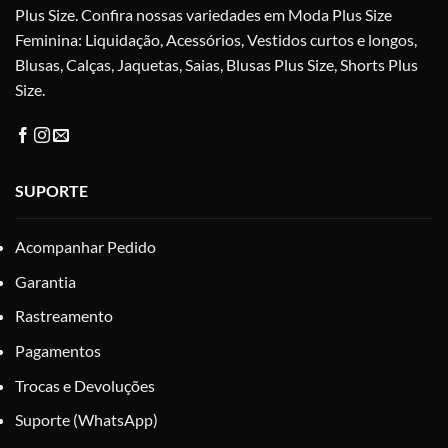
página
pág
Plus Size. Confira nossas variedades em Moda Plus Size
do
do
Feminina: Liquidação, Acessórios, Vestidos curtos e longos,
produto
pro
Blusas, Calças, Jaquetas, Saias, Blusas Plus Size, Shorts Plus
Size.
SUPORTE
Acompanhar Pedido
Garantia
Rastreamento
Pagamentos
Trocas e Devoluções
Suporte (WhatsApp)