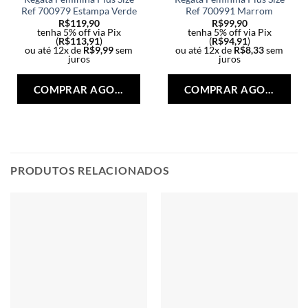
Ref 700979 Estampa Verde
Ref 700991 Marrom
R$
119,90
R$
99,90
tenha 5% off via Pix
tenha 5% off via Pix
(
R$
113,91
)
(
R$
94,91
)
ou até 12x de
R$
9,99
sem
ou até 12x de
R$
8,33
sem
juros
juros
Este
Est
produto
pro
COMPRAR AGORA
COMPRAR AGORA
tem
tem
várias
vári
variantes.
vari
As
As
opções
opç
PRODUTOS RELACIONADOS
podem
po
ser
ser
escolhidas
esc
na
na
página
pág
do
do
produto
pro