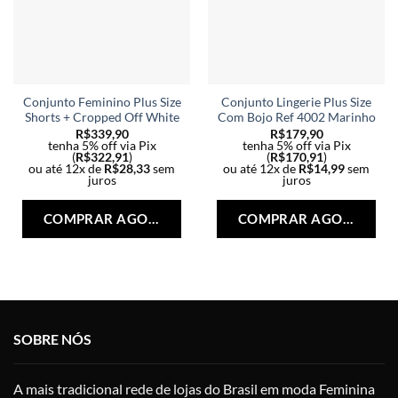
Conjunto Feminino Plus Size
Conjunto Lingerie Plus Size
Shorts + Cropped Off White
Com Bojo Ref 4002 Marinho
R$
339,90
R$
179,90
tenha 5% off via Pix
tenha 5% off via Pix
(
R$
322,91
)
(
R$
170,91
)
ou até 12x de
R$
28,33
sem
ou até 12x de
R$
14,99
sem
juros
juros
Este
Est
produto
pro
COMPRAR AGORA
COMPRAR AGORA
tem
tem
várias
vári
variantes.
vari
As
As
opções
opç
podem
po
SOBRE NÓS
ser
ser
escolhidas
esc
na
na
A mais tradicional rede de lojas do Brasil em moda Feminina