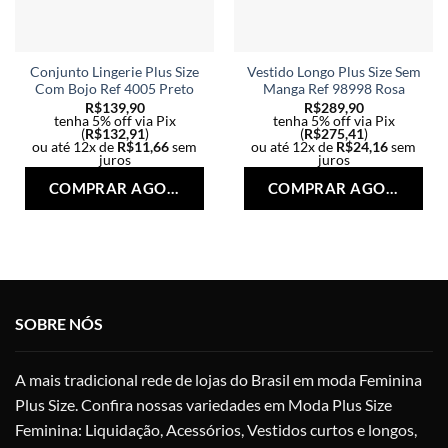
Conjunto Lingerie Plus Size
Vestido Longo Plus Size Sem
Com Bojo Ref 4005 Preto
Manga Ref 98998 Rosa
R$
139,90
R$
289,90
tenha 5% off via Pix
tenha 5% off via Pix
(
R$
132,91
)
(
R$
275,41
)
ou até 12x de
R$
11,66
sem
ou até 12x de
R$
24,16
sem
juros
juros
Este
Est
COMPRAR AGORA
COMPRAR AGORA
produto
pro
tem
tem
várias
vári
variantes.
vari
As
As
opções
opç
SOBRE NÓS
podem
po
ser
ser
escolhidas
esc
A mais tradicional rede de lojas do Brasil em moda Feminina
na
na
Plus Size. Confira nossas variedades em Moda Plus Size
página
pág
do
do
Feminina: Liquidação, Acessórios, Vestidos curtos e longos,