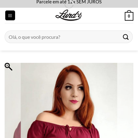
Parcele em até 12x SEM JUROS
Skip
to
0
content
Pesquisar
por: