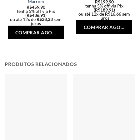
Marrom
R$
199,90
tenha 5% off via Pix
R$
459,90
(
R$
189,91
)
tenha 5% off via Pix
ou até 12x de
R$
16,66
sem
(
R$
436,91
)
juros
ou até 12x de
R$
38,33
sem
Est
juros
COMPRAR AGORA
Este
pro
COMPRAR AGORA
produto
tem
tem
vári
várias
vari
variantes.
As
As
opç
PRODUTOS RELACIONADOS
opções
po
podem
ser
ser
esc
escolhidas
na
na
pág
página
do
do
pro
produto