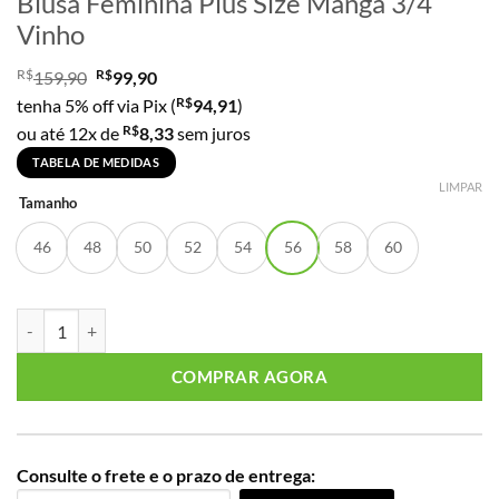
Blusa Feminina Plus Size Manga 3/4
Vinho
R$
R$
159,90
99,90
R$
tenha 5% off via Pix (
94,91
)
R$
ou até 12x de
8,33
sem juros
TABELA DE MEDIDAS
LIMPAR
Tamanho
46
48
50
52
54
56
58
60
Blusa Feminina Plus Size Manga 3/4 Vinho quantidade
COMPRAR AGORA
Consulte o frete e o prazo de entrega: