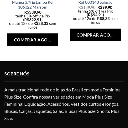
Manga 3/4 Estampa Ref
Ref 800148 Salmão
106322 Marrom
R$
189,90
R$
99,90
tenha 5% off via Pix
R$
339,90
(
R$
94,91
)
tenha 5% off via Pix
ou até 12x de
R$
8,33
sem
(
R$
322,91
)
juros
ou até 12x de
R$
28,33
sem
Est
juros
Este
pro
COMPRAR AGORA
produto
tem
COMPRAR AGORA
tem
vári
várias
vari
variantes.
As
As
opç
opções
po
SOBRE NÓS
podem
ser
ser
esc
escolhidas
na
A mais tradicional rede de lojas do Brasil em moda Feminina
na
pág
Plus Size. Confira nossas variedades em Moda Plus Size
página
do
Feminina: Liquidação, Acessórios, Vestidos curtos e longos,
do
pro
produto
Blusas, Calças, Jaquetas, Saias, Blusas Plus Size, Shorts Plus
Size.