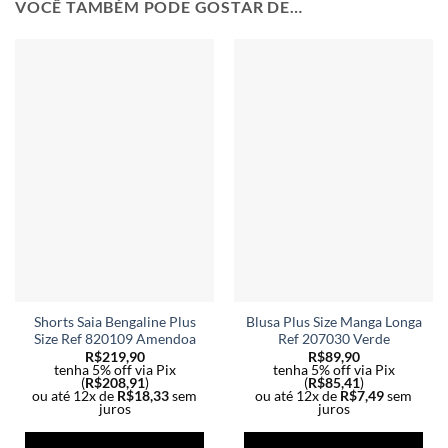
VOCÊ TAMBÉM PODE GOSTAR DE…
Shorts Saia Bengaline Plus
Blusa Plus Size Manga Longa
Size Ref 820109 Amendoa
Ref 207030 Verde
R$
219,90
R$
89,90
tenha 5% off via Pix
tenha 5% off via Pix
(
R$
208,91
)
(
R$
85,41
)
ou até 12x de
R$
18,33
sem
ou até 12x de
R$
7,49
sem
juros
juros
Este
Est
produto
pro