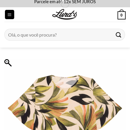
Parcele em até 12x SEM JUROS
Skip
to
0
content
Pesquisar
por: