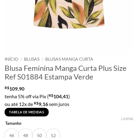
INÍCIO
/
BLUSAS
/
BLUSAS MANGA CURTA
Blusa Feminina Manga Curta Plus Size
Ref S01884 Estampa Verde
R$
109,90
R$
tenha 5% off via Pix (
104,41
)
R$
ou até 12x de
9,16
sem juros
TABELA DE MEDIDAS
LIMPAR
Tamanho
46
48
50
52