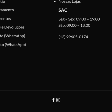
tia
Nossas Lojas
página
do
eamento
SAC
produto
mentos
Seg – Sex: 09:00 – 19:00
Sáb: 09:00 – 18:00
s e Devoluções
te (WhatsApp)
(13) 99605-0174
to (WhatsApp)