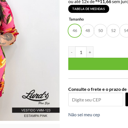
R$
ou até 12x de
11,66
sem jur
TABELA DE MEDIDAS
Tamanho
46
48
50
52
5
Vestido Plus Size Manga Curta 
Consulte o frete e o prazo de
Não sei meu cep