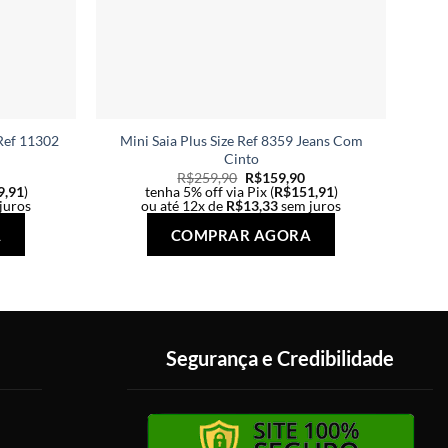
Ref 11302
Mini Saia Plus Size Ref 8359 Jeans Com
Ma
Cinto
R$
259,90
R$
159,90
9,91
)
tenha 5% off via Pix (
R$
151,91
)
juros
ou até 12x de
R$
13,33
sem juros
Este
Este
A
COMPRAR AGORA
produto
produto
tem
tem
várias
várias
variantes.
variantes.
As
As
Segurança e Credibilidade
opções
opções
podem
podem
ser
ser
escolhidas
escolhidas