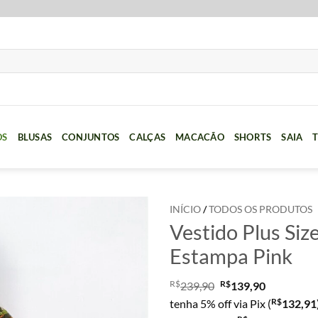
OS
BLUSAS
CONJUNTOS
CALÇAS
MACACÃO
SHORTS
SAIA
T
INÍCIO
/
TODOS OS PRODUTOS
Vestido Plus S
Estampa Pink
R$
R$
239,90
139,90
R$
tenha 5% off via Pix (
132,91