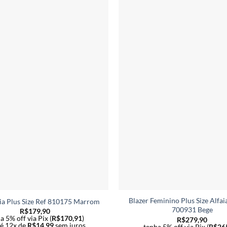
Blazer Feminino Plus Size Alfai
aia Plus Size Ref 810175 Marrom
700931 Bege
R$
179,90
a 5% off via Pix (
R$
170,91
)
R$
279,90
té 12x de
R$
14,99
sem juros
tenha 5% off via Pix (
R$
26