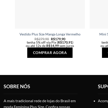
Vestido Plus Size Manga Longa Vermelho
Mini 
R$
279,90
R$
179,90
tenha 5% off via Pix (
R$
170,91
)
tenh
ou até 12x de
R$
14,99
sem juros
ou a
Este
COMPRAR AGORA
produto
tem
várias
variantes.
As
opções
SOBRE NÓS
SUP
podem
ser
escolhidas
A mais tradicional rede de lojas do Brasil em
Acomp
na
moda Feminina Plus Size. Confira nossas