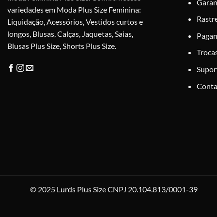
Garan
página
variedades em Moda Plus Size Feminina:
do
Rastr
Liquidação, Acessórios, Vestidos curtos e
produto
longos, Blusas, Calças, Jaquetas, Saias,
Paga
Blusas Plus Size, Shorts Plus Size.
Troca
Supor
Conta
© 2025 Lurds Plus Size CNPJ 20.104.813/0001-39