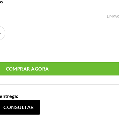
os
LIMPAR
4
VMM-123 Estampa Pink quantidade
COMPRAR AGORA
 entrega:
CONSULTAR