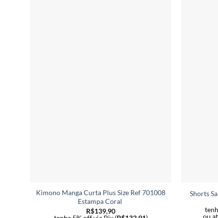
Kimono Manga Curta Plus Size Ref 701008
Shorts S
Estampa Coral
tenh
R$
139,90
ou a
tenha 5% off via Pix (
R$
132,91
)