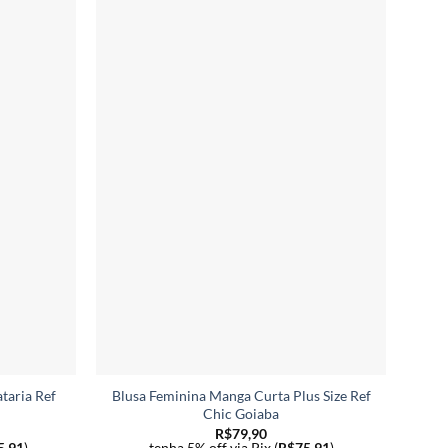
ataria Ref
Blusa Feminina Manga Curta Plus Size Ref
Cam
Chic Goiaba
R$
79,90
5,91
)
tenha 5% off via Pix (
R$
75,91
)