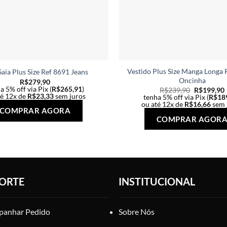
Vestido Plus Size Manga Longa 
Saia Plus Size Ref 8691 Jeans
Oncinha
R$
279,90
a 5% off via Pix (
R$
265,91
)
R$
239,90
R$
199,90
té 12x de
R$
23,33
sem juros
tenha 5% off via Pix (
R$
18
ou até 12x de
R$
16,66
sem 
Este
COMPRAR AGORA
produto
COMPRAR AGOR
tem
várias
variantes.
As
opções
ORTE
INSTITUCIONAL
podem
ser
escolhidas
anhar Pedido
Sobre Nós
na