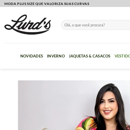
Skip
MODA PLUS SIZE QUE VALORIZA SUAS CURVAS
to
content
Pesquisar
por:
NOVIDADES
INVERNO
JAQUETAS & CASACOS
VESTID