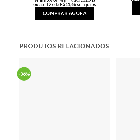
ou até 12x de
R$
11,66
sem juros
Este
COMPRAR AGORA
produto
tem
várias
variantes.
PRODUTOS RELACIONADOS
As
opções
podem
ser
-36%
escolhidas
na
página
do
produto