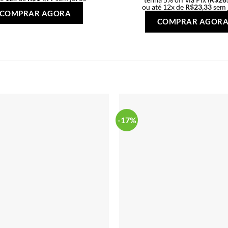
ou até 12x de
R$
23,33
sem 
Este
COMPRAR AGORA
produto
COMPRAR AGOR
tem
várias
variantes.
As
opções
podem
ser
escolhidas
-17%
na
página
do
produto