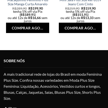
Size Manga Curta Amarelo
Jeans Com Cinto
R$
289,90
R$
199,90
R$
259,90
R$
159,90
tenha 5% off via Pix
tenha 5% off via Pix
(
R$
189,91
)
(
R$
151,91
)
ou até 12x de
R$
16,66
sem
ou até 12x de
R$
13,33
sem
juros
juros
Este
Est
COMPRAR AGORA
COMPRAR AGORA
produto
pro
tem
tem
várias
vári
variantes.
vari
As
As
opções
opç
SOBRE NÓS
podem
po
ser
ser
escolhidas
esc
A mais tradicional rede de lojas do Brasil em moda Feminina
na
na
Plus Size. Confira nossas variedades em Moda Plus Size
página
pág
do
do
Feminina: Liquidação, Acessórios, Vestidos curtos e longos,
produto
pro
Blusas, Calças, Jaquetas, Saias, Blusas Plus Size, Shorts Plus
Size.