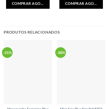
Este
Est
COMPRAR AGORA
COMPRAR AGORA
produto
pro
tem
tem
várias
vári
variantes.
vari
As
As
opções
opç
PRODUTOS RELACIONADOS
podem
po
ser
ser
escolhidas
esc
na
na
-31%
-38%
página
pág
do
do
produto
pro
Macaquinho Feminino Plus
Mini Saia Plus Size Ref 8359