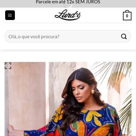
Parcele em até 12x SEM JUROS
Skip
to
0
content
Pesquisar
por: