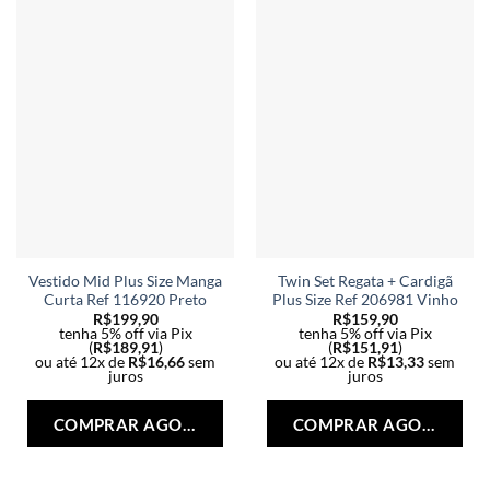
Vestido Mid Plus Size Manga
Twin Set Regata + Cardigã
Curta Ref 116920 Preto
Plus Size Ref 206981 Vinho
R$
199,90
R$
159,90
tenha 5% off via Pix
tenha 5% off via Pix
(
R$
189,91
)
(
R$
151,91
)
ou até 12x de
R$
16,66
sem
ou até 12x de
R$
13,33
sem
juros
juros
Este
Est
produto
pro
COMPRAR AGORA
COMPRAR AGORA
tem
tem
várias
vári
variantes.
vari