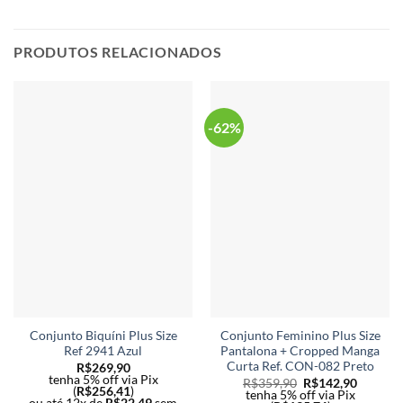
As
As
opções
opç
PRODUTOS RELACIONADOS
podem
po
ser
ser
escolhidas
esc
na
na
-62%
página
pág
do
do
produto
pro
Conjunto Biquíni Plus Size
Conjunto Feminino Plus Size
Ref 2941 Azul
Pantalona + Cropped Manga
Curta Ref. CON-082 Preto
R$
269,90
tenha 5% off via Pix
R$
359,90
R$
142,90
(
R$
256,41
)
tenha 5% off via Pix
ou até 12x de
R$
22,49
sem