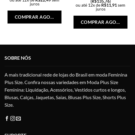
(
R$
135,76
)
juros
ou até 12x de
R$
11,91
sem
Este
juros
Est
produto
COMPRAR AGORA
pro
tem
COMPRAR AGORA
tem
várias
vári
variantes.
vari
As
As
opções
opç
podem
SOBRE NÓS
po
ser
ser
escolhidas
esc
na
A mais tradicional rede de lojas do Brasil em moda Feminina
na
página
Plus Size. Confira nossas variedades em Moda Plus Size
pág
do
Feminina: Liquidação, Acessórios, Vestidos curtos e longos,
do
produto
pro
Blusas, Calças, Jaquetas, Saias, Blusas Plus Size, Shorts Plus
Size.