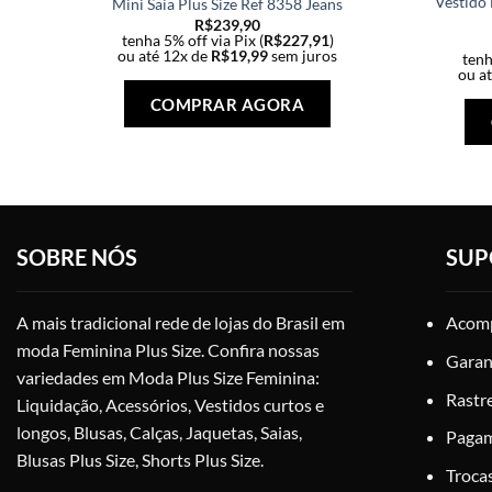
Vestido
Mini Saia Plus Size Ref 8358 Jeans
R$
239,90
tenha 5% off via Pix (
R$
227,91
)
ou até 12x de
R$
19,99
sem juros
tenh
ou a
Este
produto
COMPRAR AGORA
tem
várias
variantes.
As
opções
podem
SOBRE NÓS
SUP
ser
escolhidas
A mais tradicional rede de lojas do Brasil em
Acomp
na
moda Feminina Plus Size. Confira nossas
página
Garan
variedades em Moda Plus Size Feminina:
do
Rastr
produto
Liquidação, Acessórios, Vestidos curtos e
longos, Blusas, Calças, Jaquetas, Saias,
Paga
Blusas Plus Size, Shorts Plus Size.
Troca