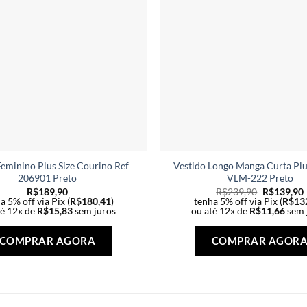
Feminino Plus Size Courino Ref
Vestido Longo Manga Curta Plus
206901 Preto
VLM-222 Preto
R$
189,90
R$
239,90
R$
139,90
a 5% off via Pix (
R$
180,41
)
tenha 5% off via Pix (
R$
13
té 12x de
R$
15,83
sem juros
ou até 12x de
R$
11,66
sem 
Este
produto
COMPRAR AGORA
COMPRAR AGOR
tem
várias
variantes.
As