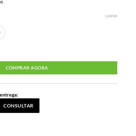
os
LIMPAR
4
Ref 52140042 Estampa Amarelo DORA quantidade
COMPRAR AGORA
 entrega:
CONSULTAR