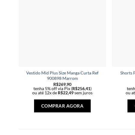
Vestido Mid Plus Size Manga Curta Ref
Shorts 
900898 Marrom
R$
269,90
tenha 5% off via Pix (
R$
256,41
)
tenh
ou até 12x de
R$
22,49
sem juros
ou a
Este
produto
COMPRAR AGORA
tem
várias
variantes.
As