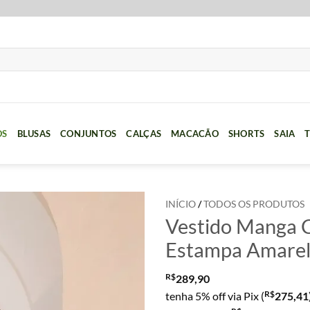
OS
BLUSAS
CONJUNTOS
CALÇAS
MACACÃO
SHORTS
SAIA
T
INÍCIO
/
TODOS OS PRODUTOS
Vestido Manga C
Estampa Amare
R$
289,90
R$
tenha 5% off via Pix (
275,41