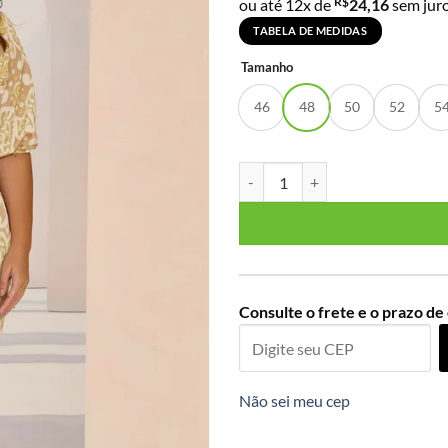
R$
ou até 12x de
24,16
sem jur
TABELA DE MEDIDAS
Tamanho
46
48
50
52
5
Vestido Manga Curta Plus Size 
Consulte o frete e o prazo de
Não sei meu cep