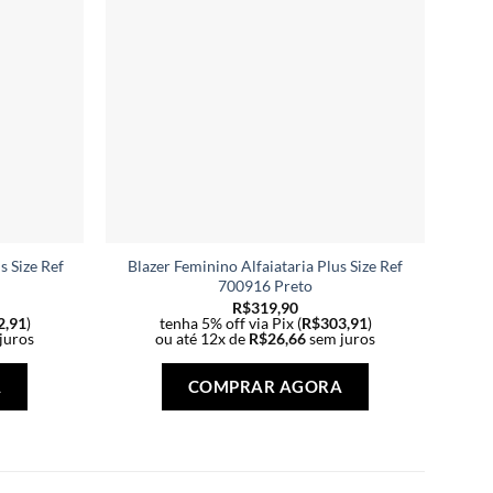
 Size Ref
Blazer Feminino Alfaiataria Plus Size Ref
Sa
700916 Preto
R$
319,90
2,91
)
tenha 5% off via Pix (
R$
303,91
)
juros
ou até 12x de
R$
26,66
sem juros
Este
Este
produto
produto
A
COMPRAR AGORA
tem
tem
várias
várias
variantes.
variantes.
As
As