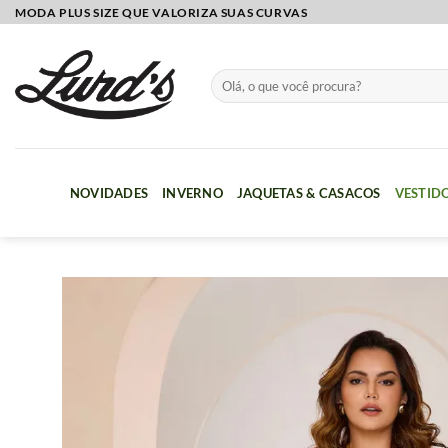
Skip
MODA PLUS SIZE QUE VALORIZA SUAS CURVAS
to
content
Pesquisar
por:
NOVIDADES
INVERNO
JAQUETAS & CASACOS
VESTID