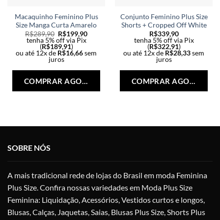
Macaquinho Feminino Plus
Conjunto Feminino Plus Size
Size Manga Curta Amarelo
Shorts + Cropped Off White
R$
289,90
R$
199,90
R$
339,90
tenha 5% off via Pix
tenha 5% off via Pix
(
R$
189,91
)
(
R$
322,91
)
ou até 12x de
R$
16,66
sem
ou até 12x de
R$
28,33
sem
juros
juros
Este
Est
produto
pro
COMPRAR AGORA
COMPRAR AGORA
tem
tem
várias
vári
variantes.
vari
As
As
opções
opç
podem
po
SOBRE NÓS
ser
ser
escolhidas
esc
na
na
A mais tradicional rede de lojas do Brasil em moda Feminina
página
pág
Plus Size. Confira nossas variedades em Moda Plus Size
do
do
Feminina: Liquidação, Acessórios, Vestidos curtos e longos,
produto
pro
Blusas, Calças, Jaquetas, Saias, Blusas Plus Size, Shorts Plus