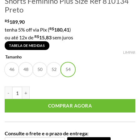
Shorts Feminino Plus Size Ref 810134
Preto
R$
189,90
R$
tenha 5% off via Pix (
180,41
)
R$
ou até 12x de
15,83
sem juros
TABELA DE MEDIDAS
LIMPAR
Tamanho
46
48
50
52
54
Shorts Feminino Plus Size Ref 810134 Preto quantidade
COMPRAR AGORA
Consulte o frete e o prazo de entrega: