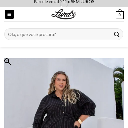
Parcele em até 12x SEM JUROS
Skip
to
0
content
Pesquisar
por: