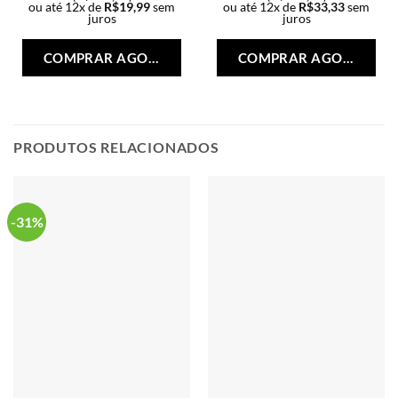
ou até 12x de
R$
19,99
sem
ou até 12x de
R$
33,33
sem
juros
juros
Este
Est
produto
pro
COMPRAR AGORA
COMPRAR AGORA
tem
tem
várias
vári
variantes.
vari
As
As
opções
opç
PRODUTOS RELACIONADOS
podem
po
ser
ser
escolhidas
esc
na
na
-31%
página
pág
do
do
produto
pro