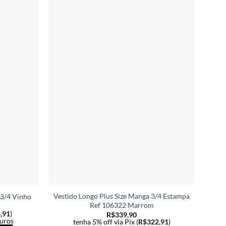
ser
ser
escolhidas
escolhidas
na
na
página
página
do
do
produto
produto
Vestido Longo Plus Size Manga 3/4 Estampa
Ve
 3/4 Vinho
Ref 106322 Marrom
,91
)
R$
339,90
uros
tenha 5% off via Pix (
R$
322,91
)