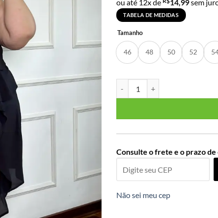
R$
ou até 12x de
14,99
sem jur
TABELA DE MEDIDAS
Tamanho
46
48
50
52
5
Regata Feminina Alça Larga Plus 
Consulte o frete e o prazo de
Não sei meu cep