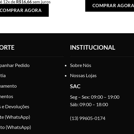
té 12x de
R$
16,66
sem juros
COMPRAR AGOR
Este
COMPRAR AGORA
produto
tem
várias
variantes.
As
ORTE
INSTITUCIONAL
opções
podem
ser
anhar Pedido
Sobre Nós
escolhidas
tia
Nossas Lojas
na
página
eamento
SAC
do
mentos
Seg – Sex: 09:00 – 19:00
produto
Sáb: 09:00 – 18:00
s e Devoluções
te (WhatsApp)
(13) 99605-0174
to (WhatsApp)