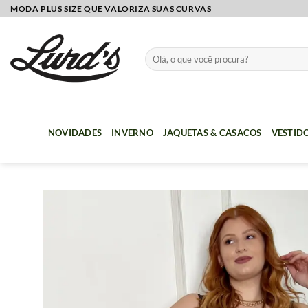
Skip
MODA PLUS SIZE QUE VALORIZA SUAS CURVAS
to
content
Pesquisar
por:
NOVIDADES
INVERNO
JAQUETAS & CASACOS
VESTID