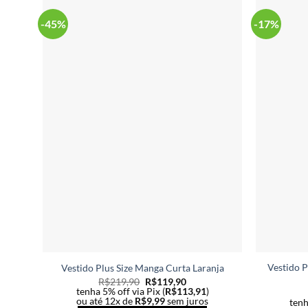
ser
-45%
-17%
escolhidas
na
página
do
produto
Vestido 
Vestido Plus Size Manga Curta Laranja
R$
219,90
R$
119,90
tenha 5% off via Pix (
R$
113,91
)
ou até 12x de
R$
9,99
sem juros
tenh