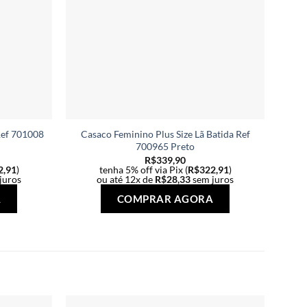
Ref 701008
Casaco Feminino Plus Size Lã Batida Ref
Cam
700965 Preto
R$
339,90
2,91
)
tenha 5% off via Pix (
R$
322,91
)
juros
ou até 12x de
R$
28,33
sem juros
Este
Este
A
COMPRAR AGORA
produto
produto
tem
tem
várias
várias
variantes.
variantes.
As
As
opções
opções
podem
podem