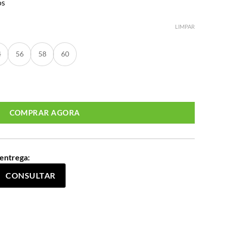
os
LIMPAR
4
56
58
60
Size Ref 207361 Preto quantidade
COMPRAR AGORA
 entrega:
CONSULTAR