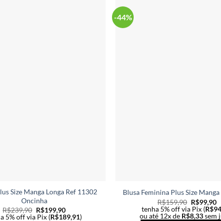
ser
-44%
escolhidas
na
página
do
produto
Plus Size Manga Longa Ref 11302
Blusa Feminina Plus Size Manga
Oncinha
R$
159,90
R$
99,90
tenha 5% off via Pix (
R$
94
R$
239,90
R$
199,90
ou até 12x de
R$
8,33
sem j
a 5% off via Pix (
R$
189,91
)