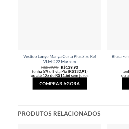
Vestido Longo Manga Curta Plus Size Ref
Blusa Fem
VLM-222 Marrom
R$
239,90
R$
139,90
tenha 5% off via Pix (
R$
132,91
)
tenh
ou até 12x de
R$
11,66
sem juros
ou a
Este
COMPRAR AGORA
produto
tem
várias
variantes.
PRODUTOS RELACIONADOS
As
opções
podem