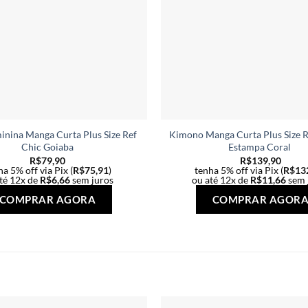
inina Manga Curta Plus Size Ref
Kimono Manga Curta Plus Size 
Chic Goiaba
Estampa Coral
R$
79,90
R$
139,90
a 5% off via Pix (
R$
75,91
)
tenha 5% off via Pix (
R$
13
té 12x de
R$
6,66
sem juros
ou até 12x de
R$
11,66
sem 
Este
COMPRAR AGORA
COMPRAR AGOR
produto
tem
várias
variantes.
As
opções
podem