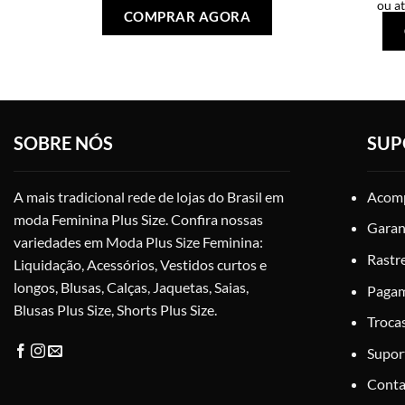
ou a
Este
COMPRAR AGORA
produto
tem
várias
variantes.
As
opções
SOBRE NÓS
SUP
podem
ser
escolhidas
A mais tradicional rede de lojas do Brasil em
Acomp
na
moda Feminina Plus Size. Confira nossas
Garan
página
variedades em Moda Plus Size Feminina:
do
Rastr
Liquidação, Acessórios, Vestidos curtos e
produto
longos, Blusas, Calças, Jaquetas, Saias,
Paga
Blusas Plus Size, Shorts Plus Size.
Troca
Supor
Conta