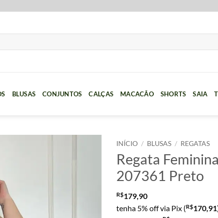
OS
BLUSAS
CONJUNTOS
CALÇAS
MACACÃO
SHORTS
SAIA
T
INÍCIO
/
BLUSAS
/
REGATAS
Regata Feminina 
207361 Preto
R$
179,90
R$
tenha 5% off via Pix (
170,91