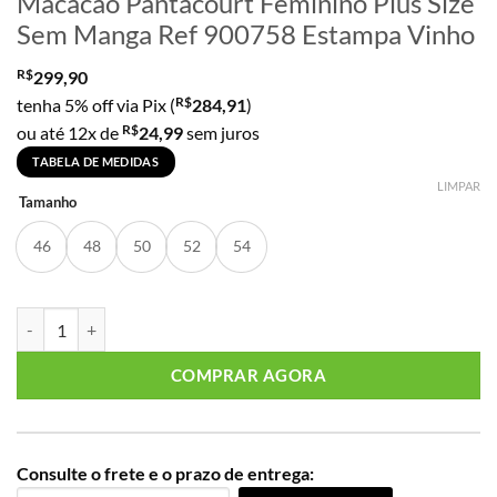
Macacão Pantacourt Feminino Plus Size
Sem Manga Ref 900758 Estampa Vinho
R$
299,90
R$
tenha 5% off via Pix (
284,91
)
R$
ou até 12x de
24,99
sem juros
TABELA DE MEDIDAS
LIMPAR
Tamanho
46
48
50
52
54
Macacão Pantacourt Feminino Plus Size Sem Manga Ref 900758 Esta
COMPRAR AGORA
Consulte o frete e o prazo de entrega: