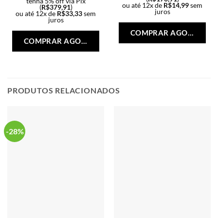
tenha 5% off via Pix
ou até 12x de
R$
14,99
sem
(
R$
379,91
)
juros
ou até 12x de
R$
33,33
sem
Est
juros
Este
pro
COMPRAR AGORA
produto
tem
COMPRAR AGORA
tem
vári
várias
vari
variantes.
As
As
opç
opções
PRODUTOS RELACIONADOS
po
podem
ser
ser
esc
escolhidas
na
na
-28%
pág
página
do
do
pro
produto