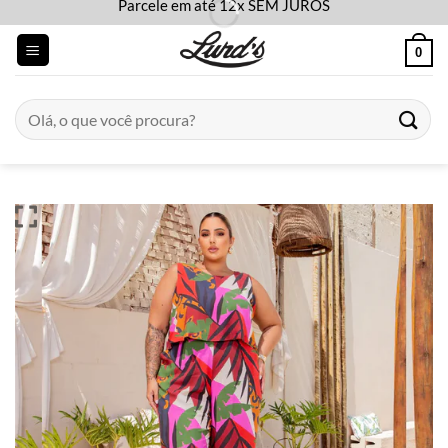
Parcele em até 12x SEM JUROS
Skip
to
0
content
Pesquisar
por: