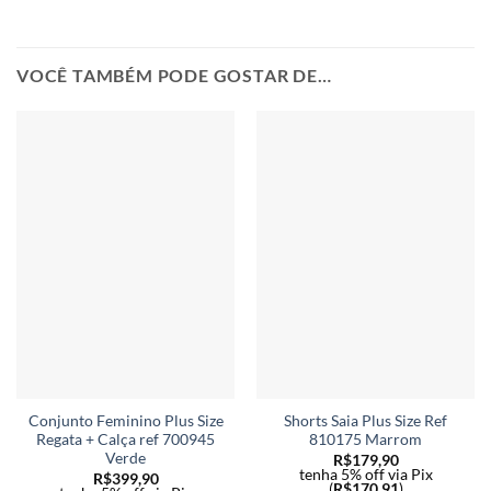
VOCÊ TAMBÉM PODE GOSTAR DE…
Conjunto Feminino Plus Size
Shorts Saia Plus Size Ref
Regata + Calça ref 700945
810175 Marrom
Verde
R$
179,90
tenha 5% off via Pix
R$
399,90
(
R$
170,91
)