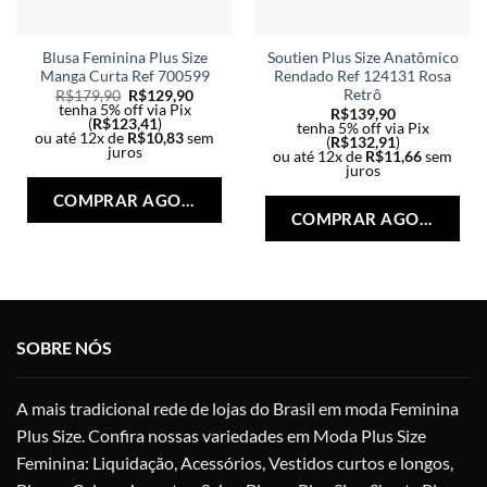
Blusa Feminina Plus Size
Soutien Plus Size Anatômico
Manga Curta Ref 700599
Rendado Ref 124131 Rosa
Retrô
R$
179,90
R$
129,90
tenha 5% off via Pix
R$
139,90
(
R$
123,41
)
tenha 5% off via Pix
ou até 12x de
R$
10,83
sem
(
R$
132,91
)
juros
ou até 12x de
R$
11,66
sem
Este
juros
Est
produto
COMPRAR AGORA
pro
tem
COMPRAR AGORA
tem
várias
vári
variantes.
vari
As
As
opções
opç
podem
SOBRE NÓS
po
ser
ser
escolhidas
esc
na
A mais tradicional rede de lojas do Brasil em moda Feminina
na
página
Plus Size. Confira nossas variedades em Moda Plus Size
pág
do
Feminina: Liquidação, Acessórios, Vestidos curtos e longos,
do
produto
pro