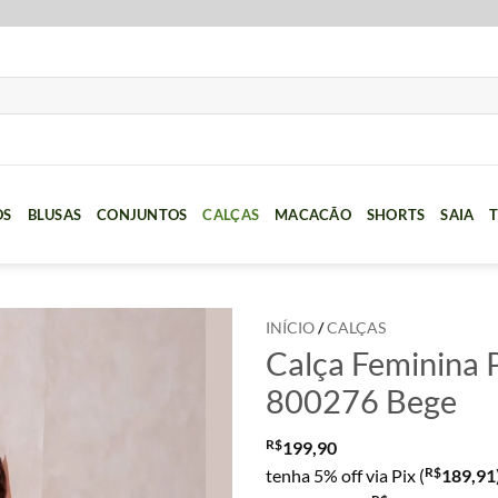
OS
BLUSAS
CONJUNTOS
CALÇAS
MACACÃO
SHORTS
SAIA
T
INÍCIO
/
CALÇAS
Calça Feminina P
800276 Bege
R$
199,90
R$
tenha 5% off via Pix (
189,91