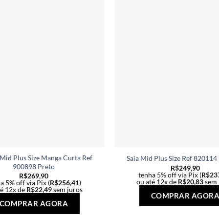
 Mid Plus Size Manga Curta Ref
Saia Mid Plus Size Ref 82011
900898 Preto
R$
249,90
tenha 5% off via Pix (
R$
23
R$
269,90
ou até 12x de
R$
20,83
sem 
a 5% off via Pix (
R$
256,41
)
té 12x de
R$
22,49
sem juros
COMPRAR AGOR
Este
COMPRAR AGORA
produto