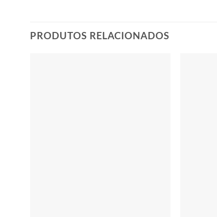
tem
várias
variantes.
PRODUTOS RELACIONADOS
As
opções
podem
ser
escolhidas
na
página
do
produto