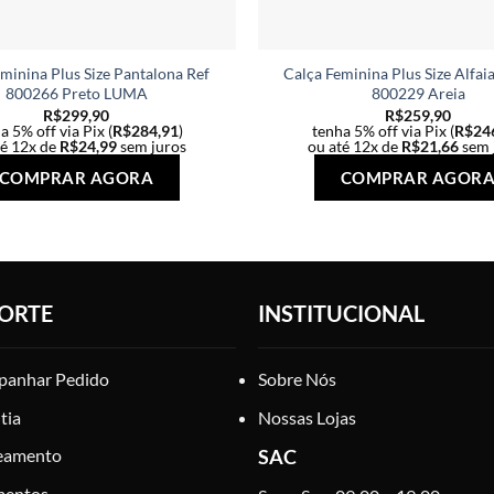
minina Plus Size Pantalona Ref
Calça Feminina Plus Size Alfaia
800266 Preto LUMA
800229 Areia
R$
299,90
R$
259,90
a 5% off via Pix (
R$
284,91
)
tenha 5% off via Pix (
R$
24
té 12x de
R$
24,99
sem juros
ou até 12x de
R$
21,66
sem 
Este
COMPRAR AGORA
COMPRAR AGOR
produto
tem
várias
variantes.
As
ORTE
INSTITUCIONAL
opções
podem
ser
anhar Pedido
Sobre Nós
escolhidas
tia
Nossas Lojas
na
página
eamento
SAC
do
mentos