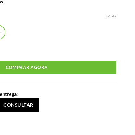
os
LIMPAR
4
ize Ref 800276 Bege quantidade
COMPRAR AGORA
 entrega:
CONSULTAR