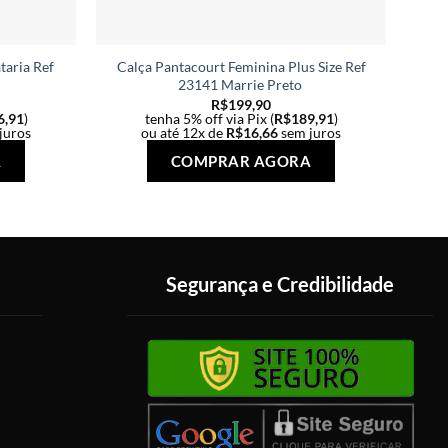
taria Ref
Calça Pantacourt Feminina Plus Size Ref
Ca
23141 Marrie Preto
R$
199,90
6,91
)
tenha 5% off via Pix (
R$
189,91
)
juros
ou até 12x de
R$
16,66
sem juros
Este
Este
A
COMPRAR AGORA
produto
produto
tem
tem
várias
várias
variantes.
variantes.
As
As
Segurança e Credibilidade
opções
opções
podem
podem
ser
ser
escolhidas
escolhidas
na
na
página
página
do
do