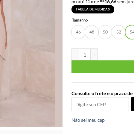
R$
ou até 12x de
16,66
sem jur
TABELA DE MEDIDAS
Tamanho
46
48
50
52
5
Calça Feminina Pantalona Plus S
Consulte o frete e o prazo de
Não sei meu cep