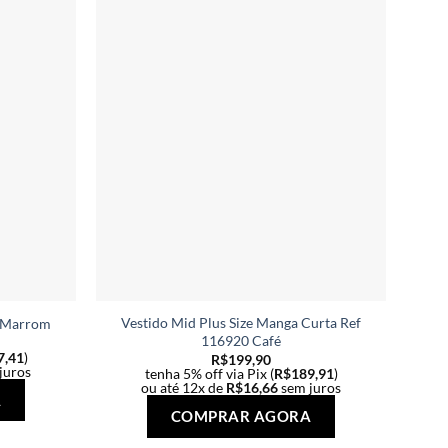
Vestido Mid Plus Size Manga Curta Ref
Re
4 Marrom
116920 Café
7,41
)
R$
199,90
juros
tenha 5% off via Pix (
R$
189,91
)
ou até 12x de
R$
16,66
sem juros
Este
A
Este
produto
COMPRAR AGORA
produto
tem