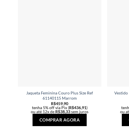
Jaqueta Feminina Couro Plus Size Ref
Vestido
61140115 Marrom
R$
459,90
tenha 5% off via Pix (
R$
436,91
)
tenh
ou até 12x de
R$
38,33
sem juros
ou a
Este
COMPRAR AGORA
produto