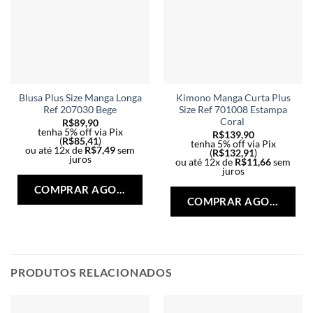
Blusa Plus Size Manga Longa
Kimono Manga Curta Plus
Ref 207030 Bege
Size Ref 701008 Estampa
Coral
R$
89,90
tenha 5% off via Pix
R$
139,90
(
R$
85,41
)
tenha 5% off via Pix
ou até 12x de
R$
7,49
sem
(
R$
132,91
)
juros
ou até 12x de
R$
11,66
sem
Este
juros
Est
produto
COMPRAR AGORA
pro
tem
COMPRAR AGORA
tem
várias
vári
variantes.
vari
As
As
opções
opç
PRODUTOS RELACIONADOS
podem
po
ser
ser
escolhidas