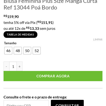
Blusa Feminina Plus Size Manga Curta
Ref 13044 Poá Bordo
R$
159,90
R$
tenha 5% off via Pix (
151,91
)
R$
ou até 12x de
13,33
sem juros
TABELA DE MEDIDAS
LIMPAR
Tamanho
46
48
50
52
Blusa Feminina Plus Size Manga Curta Ref 13044 Poá Bordo quantida
COMPRAR AGORA
Consulte o frete e o prazo de entrega:
CONSULTAR