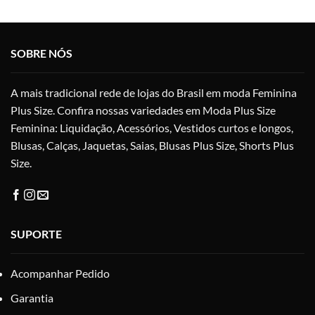
variantes.
vari
As
As
opções
opç
SOBRE NÓS
podem
po
ser
ser
escolhidas
esc
A mais tradicional rede de lojas do Brasil em moda Feminina
na
na
Plus Size. Confira nossas variedades em Moda Plus Size
página
pág
Feminina: Liquidação, Acessórios, Vestidos curtos e longos,
do
do
produto
pro
Blusas, Calças, Jaquetas, Saias, Blusas Plus Size, Shorts Plus
Size.
SUPORTE
Acompanhar Pedido
Garantia