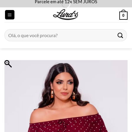
Parcele em até 12x SEM JUROS
Skip
to
0
content
Pesquisar
por: