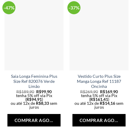
esc
na
na
-47%
-37%
página
pág
do
do
produto
pro
Saia Longa Feminina Plus
Vestido Curto Plus Size
Size Ref 820076 Verde
Manga Longa Ref 11187
Limão
Oncinha
R$
189,90
R$
99,90
R$
269,90
R$
169,90
tenha 5% off via Pix
tenha 5% off via Pix
(
R$
94,91
)
(
R$
161,41
)
ou até 12x de
R$
8,33
sem
ou até 12x de
R$
14,16
sem
juros
juros
Este
Est
produto
pro
COMPRAR AGORA
COMPRAR AGORA
tem
tem
várias
vári