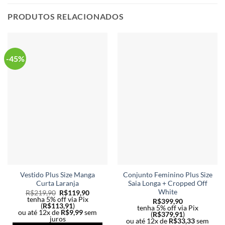
variantes.
As
As
opç
PRODUTOS RELACIONADOS
opções
po
podem
ser
ser
esc
escolhidas
na
-45%
na
pág
página
do
do
pro
produto
Vestido Plus Size Manga
Conjunto Feminino Plus Size
Curta Laranja
Saia Longa + Cropped Off
White
R$
219,90
R$
119,90
tenha 5% off via Pix
R$
399,90
(
R$
113,91
)
tenha 5% off via Pix
ou até 12x de
R$
9,99
sem
(
R$
379,91
)
juros
ou até 12x de
R$
33,33
sem