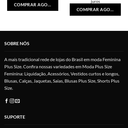
Este
juros
COMPRAR AGORA
Est
produto
COMPRAR AGORA
pro
tem
tem
várias
vári
variantes.
vari
As
As
opções
opç
SOBRE NÓS
podem
po
ser
ser
escolhidas
A mais tradicional rede de lojas do Brasil em moda Feminina
esc
na
na
Plus Size. Confira nossas variedades em Moda Plus Size
página
pág
do
Feminina: Liquidação, Acessórios, Vestidos curtos e longos,
do
produto
Blusas, Calças, Jaquetas, Saias, Blusas Plus Size, Shorts Plus
pro
Size.
SUPORTE