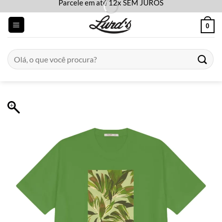
Parcele em até 12x SEM JUROS
Skip
to
0
content
Pesquisar
por: