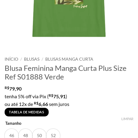
INÍCIO
/
BLUSAS
/
BLUSAS MANGA CURTA
Blusa Feminina Manga Curta Plus Size
Ref S01888 Verde
R$
79,90
R$
tenha 5% off via Pix (
75,91
)
R$
ou até 12x de
6,66
sem juros
TABELA DE MEDIDAS
LIMPAR
Tamanho
46
48
50
52