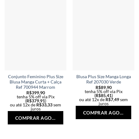
Conjunto Feminino Plus Size
Blusa Plus Size Manga Longa
Blusa Manga Curta + Calça
Ref 207030 Verde
Ref 700944 Marrom
R$
89,90
tenha 5% off via Pix
R$
399,90
(
R$
85,41
)
tenha 5% off via Pix
ou até 12x de
R$
7,49
sem
(
R$
379,91
)
juros
ou até 12x de
R$
33,33
sem
Est
juros
COMPRAR AGORA
Este
pro
COMPRAR AGORA
produto
tem
tem
vári
várias
vari