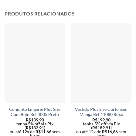
As
As
opções
opç
PRODUTOS RELACIONADOS
podem
po
ser
ser
escolhidas
esc
na
na
página
pág
do
do
produto
pro
Conjunto Lingerie Plus Size
Vestido Plus Size Curto Sem
Com Bojo Ref 4005 Preto
Manga Ref 11080 Roxo
R$
139,90
R$
199,90
tenha 5% off via Pix
tenha 5% off via Pix
(
R$
132,91
)
(
R$
189,91
)
ou até 12x de
R$
11,66
sem
ou até 12x de
R$
16,66
sem
juros
juros