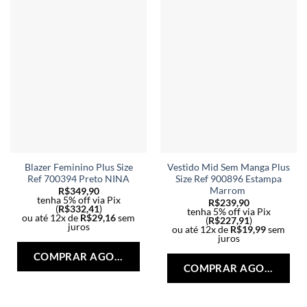
Blazer Feminino Plus Size
Vestido Mid Sem Manga Plus
Ref 700394 Preto NINA
Size Ref 900896 Estampa
Marrom
R$
349,90
tenha 5% off via Pix
R$
239,90
(
R$
332,41
)
tenha 5% off via Pix
ou até 12x de
R$
29,16
sem
(
R$
227,91
)
juros
ou até 12x de
R$
19,99
sem
Este
juros
Est
produto
COMPRAR AGORA
pro
tem
COMPRAR AGORA
tem
várias
vári
variantes.
vari