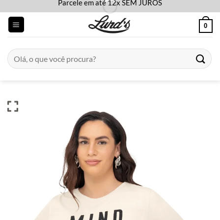
Parcele em até 12x SEM JUROS
Skip
to
0
content
Pesquisar
por: