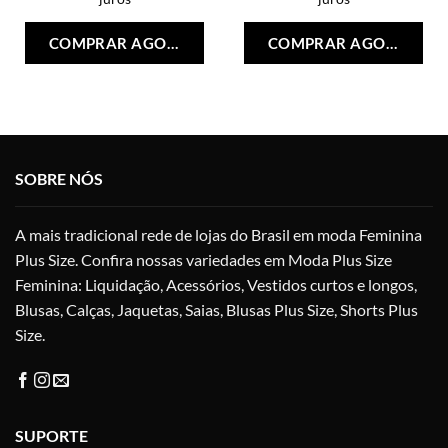
Este
Est
produto
pro
COMPRAR AGORA
COMPRAR AGORA
tem
tem
várias
vári
variantes.
vari
As
As
opções
opç
podem
po
SOBRE NÓS
ser
ser
escolhidas
esc
na
na
A mais tradicional rede de lojas do Brasil em moda Feminina
página
pág
Plus Size. Confira nossas variedades em Moda Plus Size
do
do
Feminina: Liquidação, Acessórios, Vestidos curtos e longos,
produto
pro
Blusas, Calças, Jaquetas, Saias, Blusas Plus Size, Shorts Plus
Size.
SUPORTE