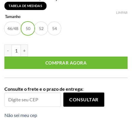
TABELA DE MEDIDAS
LIMPAR
Tamanho
46/48
50
52
54
Blusa Feminina Manga Curta Plus Size Ref S01822 Gelo quantidade
COMPRAR AGORA
Consulte o frete e o prazo de entrega:
CONSULTAR
Não sei meu cep