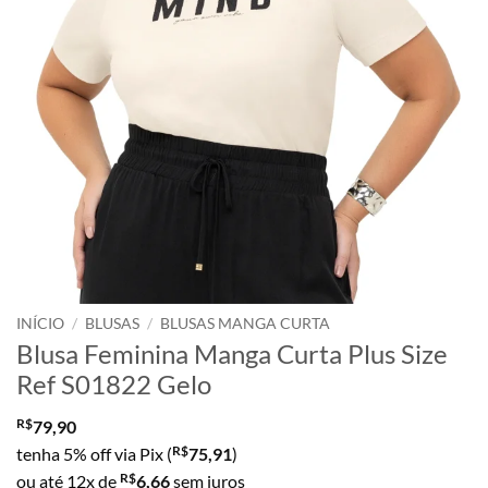
INÍCIO
/
BLUSAS
/
BLUSAS MANGA CURTA
Blusa Feminina Manga Curta Plus Size
Ref S01822 Gelo
R$
79,90
R$
tenha 5% off via Pix (
75,91
)
R$
ou até 12x de
6,66
sem juros