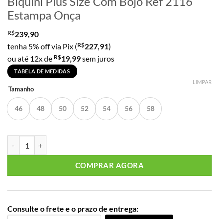
Biquini Plus Size Com Bojo Ref 2116
Estampa Onça
R$
239,90
R$
tenha 5% off via Pix (
227,91
)
R$
ou até 12x de
19,99
sem juros
TABELA DE MEDIDAS
LIMPAR
Tamanho
46
48
50
52
54
56
58
Biquini Plus Size Com Bojo Ref 2116 Estampa Onça quantidade
COMPRAR AGORA
Consulte o frete e o prazo de entrega: