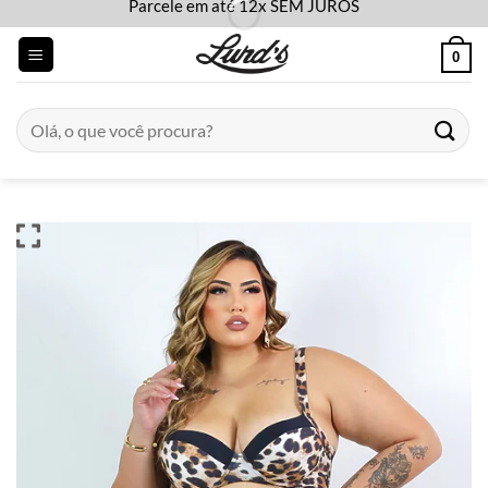
Parcele em até 12x SEM JUROS
Skip
to
0
content
Pesquisar
por: