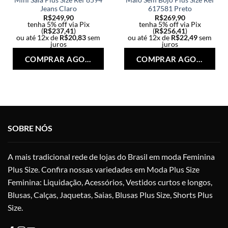
Jeans Claro
617581 Preto
R$
249,90
R$
269,90
tenha 5% off via Pix
tenha 5% off via Pix
(
R$
237,41
)
(
R$
256,41
)
ou até 12x de
R$
20,83
sem
ou até 12x de
R$
22,49
sem
juros
juros
Este
Est
COMPRAR AGORA
COMPRAR AGORA
produto
pro
tem
tem
várias
vári
variantes.
vari
As
As
opções
opç
SOBRE NÓS
podem
po
ser
ser
escolhidas
esc
A mais tradicional rede de lojas do Brasil em moda Feminina
na
na
Plus Size. Confira nossas variedades em Moda Plus Size
página
pág
do
do
Feminina: Liquidação, Acessórios, Vestidos curtos e longos,
produto
pro
Blusas, Calças, Jaquetas, Saias, Blusas Plus Size, Shorts Plus
Size.