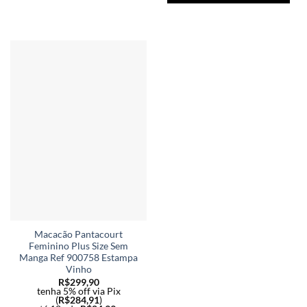
várias
vári
variantes.
vari
As
As
opções
opç
podem
po
ser
ser
escolhidas
esc
na
na
página
pág
do
do
produto
pro
Macacão Pantacourt
Feminino Plus Size Sem
Manga Ref 900758 Estampa
Vinho
R$
299,90
tenha 5% off via Pix
(
R$
284,91
)