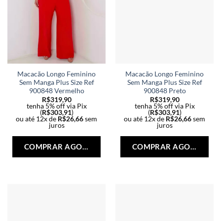
Macacão Longo Feminino
Macacão Longo Feminino
Sem Manga Plus Size Ref
Sem Manga Plus Size Ref
900848 Vermelho
900848 Preto
R$
319,90
R$
319,90
tenha 5% off via Pix
tenha 5% off via Pix
(
R$
303,91
)
(
R$
303,91
)
ou até 12x de
R$
26,66
sem
ou até 12x de
R$
26,66
sem
juros
juros
Este
Est
produto
pro
COMPRAR AGORA
COMPRAR AGORA
tem
tem
várias
vári
variantes.
vari
As
As
opções
opç
podem
po
ser
ser