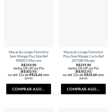
escolhidas
esc
na
na
página
pág
do
do
produto
pro
Macacão Longo Feminino
Macacão Longo Feminino
Sem Manga Plus Size Ref
Plus Size Manga Curta Ref
900821 Marrom
207280 Musgo
R$
319,90
R$
319,90
tenha 5% off via Pix
tenha 5% off via Pix
(
R$
303,91
)
(
R$
303,91
)
ou até 12x de
R$
26,66
sem
ou até 12x de
R$
26,66
sem
juros
juros
Este
Est
produto
pro
COMPRAR AGORA
COMPRAR AGORA
tem
tem
várias
vári
variantes.
vari
As
As