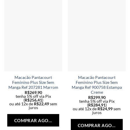
opções
opç
podem
po
ser
ser
escolhidas
esc
na
na
página
pág
do
do
produto
pro
Macacão Pantacourt
Macacão Pantacourt
Feminino Plus Size Sem
Feminino Plus Size Sem
Manga Ref 207281 Marrom
Manga Ref 900758 Estampa
Creme
R$
269,90
tenha 5% off via Pix
R$
299,90
(
R$
256,41
)
tenha 5% off via Pix
ou até 12x de
R$
22,49
sem
(
R$
284,91
)
juros
ou até 12x de
R$
24,99
sem
Este
juros
Est
produto
COMPRAR AGORA
pro
tem
COMPRAR AGORA
tem