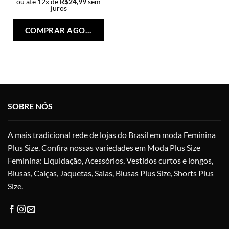
ou até 12x de
R$
24,99
sem
juros
Este
produto
COMPRAR AGORA
tem
várias
variantes.
As
opções
podem
ser
SOBRE NÓS
escolhidas
na
A mais tradicional rede de lojas do Brasil em moda Feminina
página
do
Plus Size. Confira nossas variedades em Moda Plus Size
produto
Feminina: Liquidação, Acessórios, Vestidos curtos e longos,
Blusas, Calças, Jaquetas, Saias, Blusas Plus Size, Shorts Plus
Size.