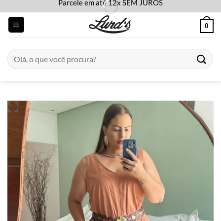
Parcele em até 12x SEM JUROS
Skip
to
0
content
Pesquisar
por: