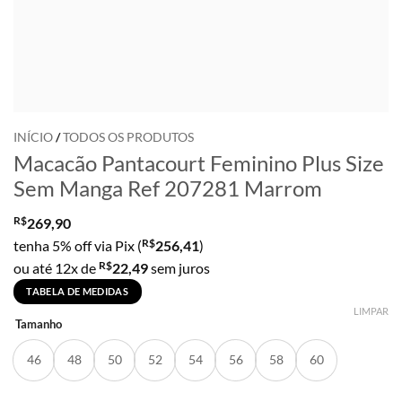
INÍCIO
/
TODOS OS PRODUTOS
Macacão Pantacourt Feminino Plus Size
Sem Manga Ref 207281 Marrom
R$
269,90
R$
tenha 5% off via Pix (
256,41
)
R$
ou até 12x de
22,49
sem juros
TABELA DE MEDIDAS
LIMPAR
Tamanho
46
48
50
52
54
56
58
60