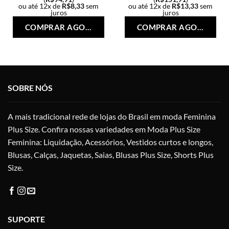
ou até 12x de
R$
8,33
sem
ou até 12x de
R$
13,33
sem
juros
juros
Este
Est
COMPRAR AGORA
COMPRAR AGORA
produto
pro
tem
tem
várias
vári
variantes.
vari
As
As
opções
opç
SOBRE NÓS
podem
po
ser
ser
A mais tradicional rede de lojas do Brasil em moda Feminina
escolhidas
esc
na
na
Plus Size. Confira nossas variedades em Moda Plus Size
página
pág
Feminina: Liquidação, Acessórios, Vestidos curtos e longos,
do
do
Blusas, Calças, Jaquetas, Saias, Blusas Plus Size, Shorts Plus
produto
pro
Size.
SUPORTE