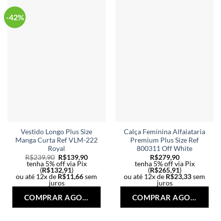
-42%
Vestido Longo Plus Size
Calça Feminina Alfaiataria
Manga Curta Ref VLM-222
Premium Plus Size Ref
Royal
800311 Off White
R$
239,90
R$
139,90
R$
279,90
tenha 5% off via Pix
tenha 5% off via Pix
(
R$
132,91
)
(
R$
265,91
)
ou até 12x de
R$
11,66
sem
ou até 12x de
R$
23,33
sem
juros
juros
Este
Est
COMPRAR AGORA
COMPRAR AGORA
produto
pro
tem
tem