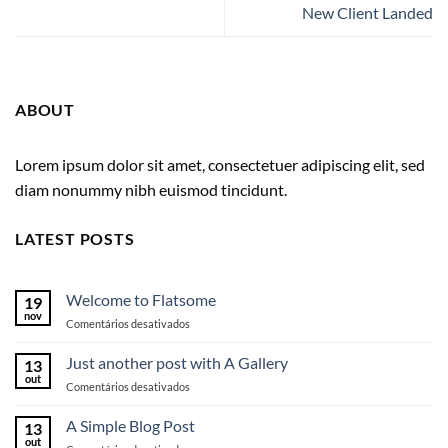
New Client Landed
ABOUT
Lorem ipsum dolor sit amet, consectetuer adipiscing elit, sed
diam nonummy nibh euismod tincidunt.
LATEST POSTS
Welcome to Flatsome
19
nov
em
Comentários desativados
Welcome
to
Just another post with A Gallery
13
Flatsome
out
em
Comentários desativados
Just
another
A Simple Blog Post
13
post
out