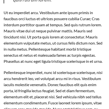
Ut eu imperdiet arcu. Vestibulum ante ipsum primis in
faucibus orci luctus et ultrices posuere cubilia Curae; Cras
interdum porttitor quam at tempus. Sed quis rutrum lorem.
Mauris vitae dui ut neque pulvinar mattis. Mauris sed
tincidunt nisi. Ut porta quis lorem at consectetur. Mauris
elementum vulputate metus, ut cursus felis dictum non. Sed
in nulla metus. Pellentesque habitant morbi tristique
senectus et netus et malesuada fames ac turpis egestas.
Phasellus at nunc eget ligula tristique scelerisque in et urna.
Pellentesque imperdiet, nunc id scelerisque scelerisque, nisi
arcu hendrerit leo, vel volutpat arcu mi in risus. Vestibulum
iaculis molestie venenatis. Donec faucibus elit quis enim
porta, id fringilla lectus feugiat. Sed et diam fermentum,
elementum elit et, placerat nisi. Sed vehicula nibh sed tellus
elementum condimentum. Fusce laoreet lorem ipsum, vitae
aliquam arcu gravida gravida. Nunc eget tristique sem, eu