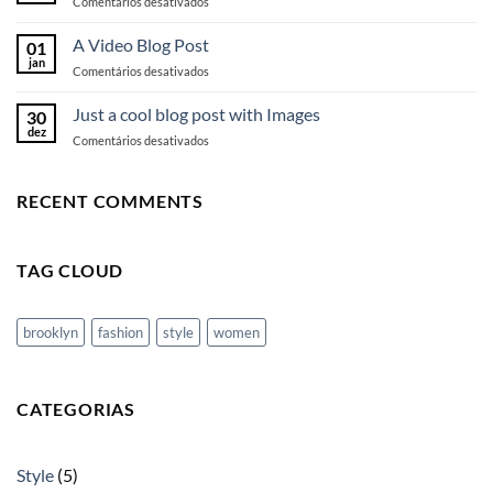
em
Comentários desativados
with
A
A
Simple
A Video Blog Post
Gallery
01
Blog
jan
em
Comentários desativados
Post
A
Video
Just a cool blog post with Images
30
Blog
dez
em
Comentários desativados
Post
Just
a
cool
RECENT COMMENTS
blog
post
with
TAG CLOUD
Images
brooklyn
fashion
style
women
CATEGORIAS
Style
(5)