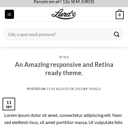
Parcele em até 12x SEM JUROS
Skip
to
0
content
Pesquisar
por:
STYLE
An Amazing responsive and Retina
ready theme.
POSTED ON
11 DE AGOSTO DE 2013
BY
THIAGO
11
ago
Lorem ipsum dolor sit amet, consectetur adipiscing elit. Nam
sed eleifend risus, sit amet porttitor massa. Ut vulputate felis