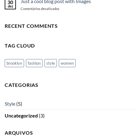
Just a cool blog post with Images
30
Blog
dez
em
Comentários desativados
Post
Just
a
cool
RECENT COMMENTS
blog
post
with
TAG CLOUD
Images
brooklyn
fashion
style
women
CATEGORIAS
Style
(5)
Uncategorized
(3)
ARQUIVOS