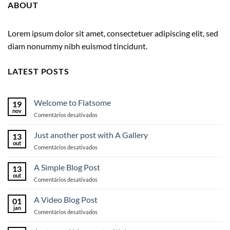
ABOUT
Lorem ipsum dolor sit amet, consectetuer adipiscing elit, sed
diam nonummy nibh euismod tincidunt.
LATEST POSTS
Welcome to Flatsome
19
nov
em
Comentários desativados
Welcome
to
Just another post with A Gallery
13
Flatsome
out
em
Comentários desativados
Just
another
A Simple Blog Post
13
post
out
em
Comentários desativados
with
A
A
Simple
A Video Blog Post
Gallery
01
Blog
jan
em
Comentários desativados
Post
A
Video