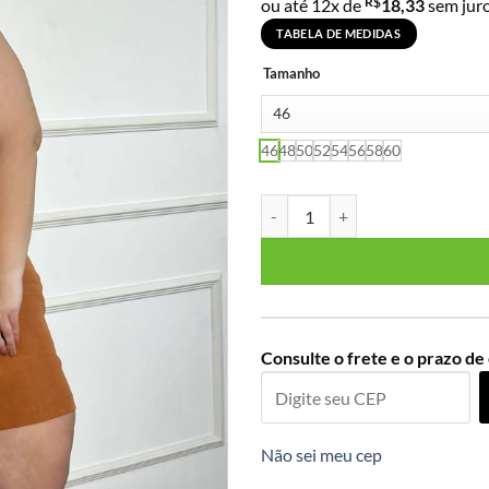
R$
ou até 12x de
18,33
sem jur
TABELA DE MEDIDAS
Tamanho
46
48
50
52
54
56
58
60
Vestido Sem Manga Plus Size Ref
Consulte o frete e o prazo de
Não sei meu cep