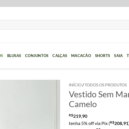
OS
BLUSAS
CONJUNTOS
CALÇAS
MACACÃO
SHORTS
SAIA
T
INÍCIO
/
TODOS OS PRODUTOS
Vestido Sem Man
Camelo
R$
219,90
R$
tenha 5% off via Pix (
208,91