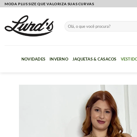
Skip
MODA PLUS SIZE QUE VALORIZA SUAS CURVAS
to
content
Pesquisar
por:
NOVIDADES
INVERNO
JAQUETAS & CASACOS
VESTID