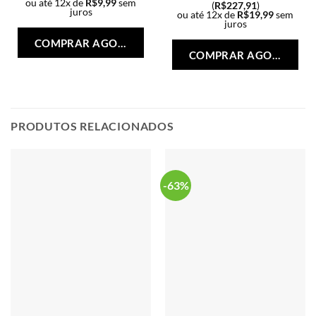
ou até 12x de
R$
9,99
sem
(
R$
227,91
)
juros
ou até 12x de
R$
19,99
sem
Este
juros
Est
produto
COMPRAR AGORA
pro
tem
COMPRAR AGORA
tem
várias
vári
variantes.
vari
As
As
opções
opç
PRODUTOS RELACIONADOS
podem
po
ser
ser
escolhidas
esc
na
na
-63%
página
pág
do
do
produto
pro