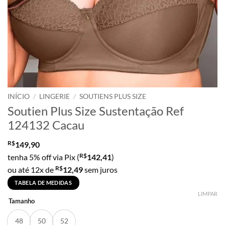
INÍCIO
/
LINGERIE
/
SOUTIENS PLUS SIZE
Soutien Plus Size Sustentação Ref
124132 Cacau
R$
149,90
R$
tenha 5% off via Pix (
142,41
)
R$
ou até 12x de
12,49
sem juros
TABELA DE MEDIDAS
LIMPAR
Tamanho
48
50
52