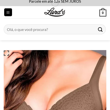
Parcele em até 12x SEM JUROS
Skip
to
0
content
Pesquisar
por: