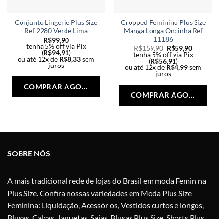
Conjunto Lingerie Plus Size
Cropped Feminino Plus Size
Ref 2280 Verde Lima
Manga Longa Oncinha Ref
11186
R$
99,90
tenha 5% off via Pix
R$
159,90
R$
59,90
(
R$
94,91
)
tenha 5% off via Pix
ou até 12x de
R$
8,33
sem
(
R$
56,91
)
juros
ou até 12x de
R$
4,99
sem
Este
juros
Est
produto
COMPRAR AGORA
pro
tem
COMPRAR AGORA
tem
várias
vári
variantes.
vari
As
As
opções
opç
podem
SOBRE NÓS
po
ser
ser
escolhidas
esc
na
A mais tradicional rede de lojas do Brasil em moda Feminina
na
página
Plus Size. Confira nossas variedades em Moda Plus Size
pág
do
Feminina: Liquidação, Acessórios, Vestidos curtos e longos,
do
produto
pro
Blusas, Calças, Jaquetas, Saias, Blusas Plus Size, Shorts Plus