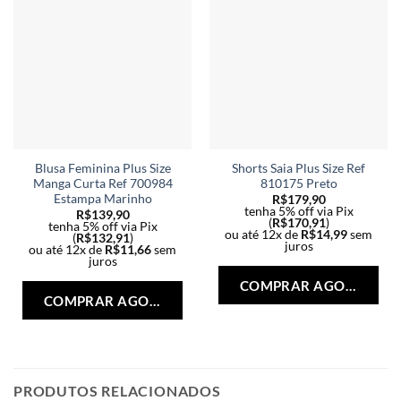
Blusa Feminina Plus Size
Shorts Saia Plus Size Ref
Manga Curta Ref 700984
810175 Preto
Estampa Marinho
R$
179,90
tenha 5% off via Pix
R$
139,90
(
R$
170,91
)
tenha 5% off via Pix
ou até 12x de
R$
14,99
sem
(
R$
132,91
)
juros
ou até 12x de
R$
11,66
sem
Est
juros
Este
pro
COMPRAR AGORA
produto
tem
COMPRAR AGORA
tem
vári
várias
vari
variantes.
As
As
opç
opções
PRODUTOS RELACIONADOS
po