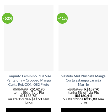
podem
ser
ser
esc
escolhidas
na
na
-62%
-41%
pág
página
do
do
pro
produto
Conjunto Feminino Plus Size
Vestido Mid Plus Size Manga
Pantalona + Cropped Manga
Curta Estampa Laranja
Curta Ref. CON-082 Preto
Marrie
R$
359,90
R$
142,90
R$
319,90
R$
189,90
tenha 5% off via Pix
tenha 5% off via Pix
(
R$
135,76
)
(
R$
180,41
)
ou até 12x de
R$
11,91
sem
ou até 12x de
R$
15,83
sem
juros
juros
Este
Est
produto
pro