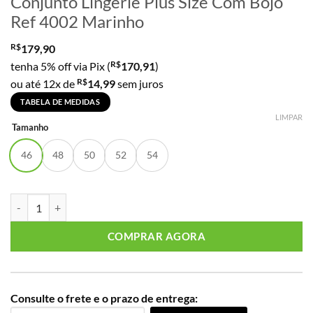
Conjunto Lingerie Plus Size Com Bojo
Ref 4002 Marinho
R$
179,90
R$
tenha 5% off via Pix (
170,91
)
R$
ou até 12x de
14,99
sem juros
TABELA DE MEDIDAS
LIMPAR
Tamanho
46
48
50
52
54
Conjunto Lingerie Plus Size Com Bojo Ref 4002 Marinho quantidade
COMPRAR AGORA
Consulte o frete e o prazo de entrega: