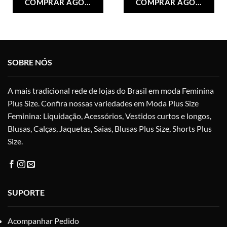
COMPRAR AGORA
COMPRAR AGORA
tem
tem
várias
vári
variantes.
vari
As
As
opções
opç
SOBRE NÓS
podem
po
ser
ser
escolhidas
esc
A mais tradicional rede de lojas do Brasil em moda Feminina
na
na
Plus Size. Confira nossas variedades em Moda Plus Size
página
pág
Feminina: Liquidação, Acessórios, Vestidos curtos e longos,
do
do
produto
pro
Blusas, Calças, Jaquetas, Saias, Blusas Plus Size, Shorts Plus
Size.
SUPORTE
Acompanhar Pedido