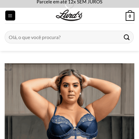
Parcele em até 12x SEM JUROS
Skip
to
0
content
Pesquisar
por: