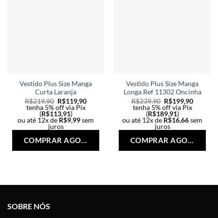
Vestido Plus Size Manga
Vestido Plus Size Manga
Curta Laranja
Longa Ref 11302 Oncinha
R$
219,90
R$
119,90
R$
239,90
R$
199,90
tenha 5% off via Pix
tenha 5% off via Pix
(
R$
113,91
)
(
R$
189,91
)
ou até 12x de
R$
9,99
sem
ou até 12x de
R$
16,66
sem
juros
juros
Este
Est
COMPRAR AGORA
COMPRAR AGORA
produto
pro
tem
tem
várias
vári
variantes.
vari
As
As
opções
opç
SOBRE NÓS
podem
po
ser
ser