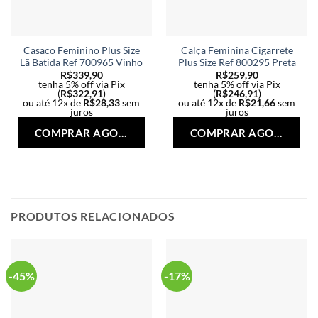
Casaco Feminino Plus Size
Calça Feminina Cigarrete
Lã Batida Ref 700965 Vinho
Plus Size Ref 800295 Preta
R$
339,90
R$
259,90
tenha 5% off via Pix
tenha 5% off via Pix
(
R$
322,91
)
(
R$
246,91
)
ou até 12x de
R$
28,33
sem
ou até 12x de
R$
21,66
sem
juros
juros
Este
Est
COMPRAR AGORA
COMPRAR AGORA
produto
pro
tem
tem
várias
vári
variantes.
vari
As
As
opções
opç
PRODUTOS RELACIONADOS
podem
po
ser
ser
escolhidas
esc
na
na
-45%
-17%
página
pág
do
do
produto
pro