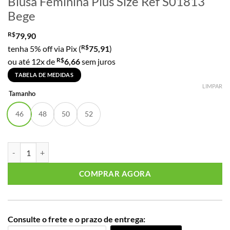
Blusa Feminina Plus Size Ref S01813
Bege
R$
79,90
R$
tenha 5% off via Pix (
75,91
)
R$
ou até 12x de
6,66
sem juros
TABELA DE MEDIDAS
LIMPAR
Tamanho
46
48
50
52
Blusa Feminina Plus Size Ref S01813 Bege quantidade
COMPRAR AGORA
Consulte o frete e o prazo de entrega: