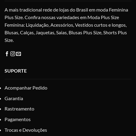
escolhidas
esc
A mais tradicional rede de lojas do Brasil em moda Feminina
na
na
Plus Size. Confira nossas variedades em Moda Plus Size
página
pág
do
do
Feminina: Liquidação, Acessórios, Vestidos curtos e longos,
produto
pro
Blusas, Calças, Jaquetas, Saias, Blusas Plus Size, Shorts Plus
Size.
SUPORTE
Acompanhar Pedido
Garantia
Rastreamento
Pagamentos
Trocas e Devoluções