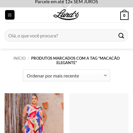
Parcele em até 12x SEM JUROS
Skip
to
0
content
Pesquisar
por:
INÍCIO
/
PRODUTOS MARCADOS COM A TAG “MACACÃO
ELEGANTE”