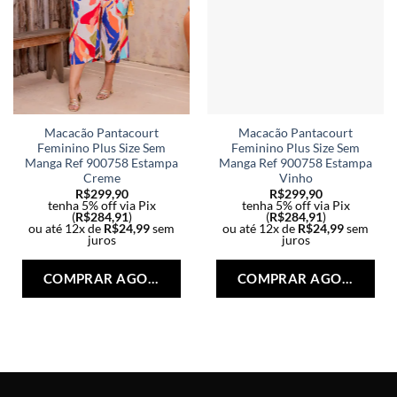
Macacão Pantacourt
Macacão Pantacourt
Feminino Plus Size Sem
Feminino Plus Size Sem
Manga Ref 900758 Estampa
Manga Ref 900758 Estampa
Creme
Vinho
R$
299,90
R$
299,90
tenha 5% off via Pix
tenha 5% off via Pix
(
R$
284,91
)
(
R$
284,91
)
ou até 12x de
R$
24,99
sem
ou até 12x de
R$
24,99
sem
juros
juros
Este
Est
produto
pro
COMPRAR AGORA
COMPRAR AGORA
tem
tem
várias
vári
variantes.
vari
As
As
opções
opç
podem
po