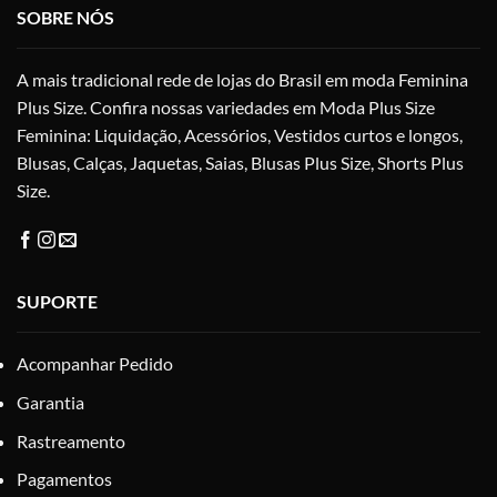
ser
ser
SOBRE NÓS
escolhidas
esc
na
na
A mais tradicional rede de lojas do Brasil em moda Feminina
página
pág
do
do
Plus Size. Confira nossas variedades em Moda Plus Size
produto
pro
Feminina: Liquidação, Acessórios, Vestidos curtos e longos,
Blusas, Calças, Jaquetas, Saias, Blusas Plus Size, Shorts Plus
Size.
SUPORTE
Acompanhar Pedido
Garantia
Rastreamento
Pagamentos