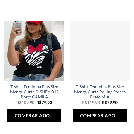
T-shirt Feminina Plus Size
T-Shirt Feminina Plus Size
Manga Curta DISNEY-012
Manga Curta Rolling Stones
Preto CAMILA
Preto MIA
O
O
O
O
R$
109,90
R$
79,90
R$
119,90
R$
79,90
preço
preço
preço
preço
Este
Est
original
atual
original
atual
produto
pro
era:
é:
era:
é:
COMPRAR AGORA
COMPRAR AGORA
R$109,90.
R$79,90.
R$119,90.
R$79,90.
tem
tem
várias
vári
variantes.
vari