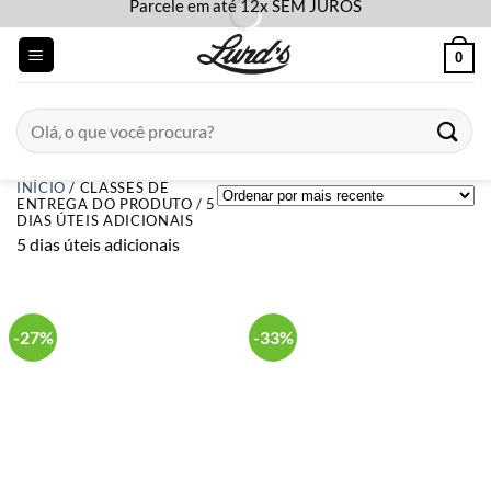
Parcele em até 12x SEM JUROS
Skip
to
0
content
Pesquisar
por:
INÍCIO
/
CLASSES DE
ENTREGA DO PRODUTO
/
5
DIAS ÚTEIS ADICIONAIS
5 dias úteis adicionais
-27%
-33%