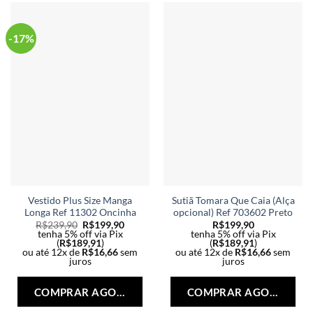
ser
ser
escolhidas
esc
na
na
-17%
página
pág
do
do
produto
pro
Vestido Plus Size Manga
Sutiã Tomara Que Caia (Alça
Longa Ref 11302 Oncinha
opcional) Ref 703602 Preto
R$
239,90
R$
199,90
R$
199,90
tenha 5% off via Pix
tenha 5% off via Pix
(
R$
189,91
)
(
R$
189,91
)
ou até 12x de
R$
16,66
sem
ou até 12x de
R$
16,66
sem
juros
juros
Este
Est
produto
pro
COMPRAR AGORA
COMPRAR AGORA
tem
tem