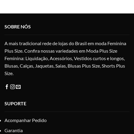
várias
vári
variantes.
vari
As
As
opções
opç
SOBRE NÓS
podem
po
ser
ser
escolhidas
esc
A mais tradicional rede de lojas do Brasil em moda Feminina
na
na
Plus Size. Confira nossas variedades em Moda Plus Size
página
pág
Feminina: Liquidação, Acessórios, Vestidos curtos e longos,
do
do
produto
pro
Blusas, Calças, Jaquetas, Saias, Blusas Plus Size, Shorts Plus
Size.
SUPORTE
Acompanhar Pedido
Garantia