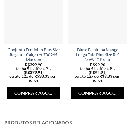
Conjunto Feminino Plus Size
Blusa Feminina Manga
Regata + Calça ref 700945
Longa Tule Plus Size Ref
Marrom
206940 Preta
R$
399,90
R$
99,90
tenha 5% off via Pix
tenha 5% off via Pix
(
R$
379,91
)
(
R$
94,91
)
ou até 12x de
R$
33,33
sem
ou até 12x de
R$
8,33
sem
juros
juros
Este
Est
produto
pro
COMPRAR AGORA
COMPRAR AGORA
tem
tem
várias
vári
variantes.
vari
As
As
opções
opç
PRODUTOS RELACIONADOS
podem
po