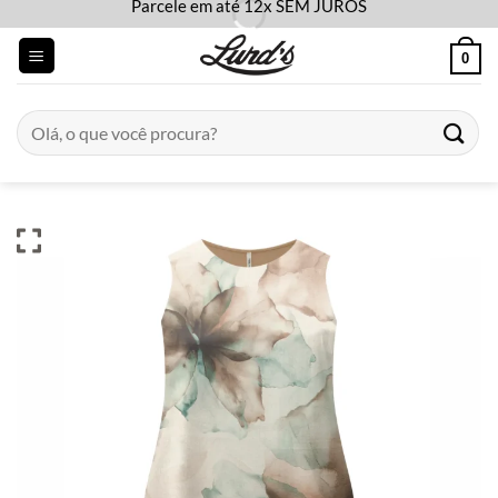
Parcele em até 12x SEM JUROS
Skip
to
0
content
Pesquisar
por: