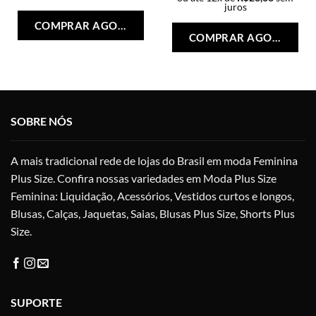
Este
juros
Est
produto
COMPRAR AGORA
pro
tem
COMPRAR AGORA
tem
várias
vári
variantes.
vari
As
As
opções
opç
podem
SOBRE NÓS
po
ser
ser
escolhidas
esc
na
A mais tradicional rede de lojas do Brasil em moda Feminina
na
página
Plus Size. Confira nossas variedades em Moda Plus Size
pág
do
Feminina: Liquidação, Acessórios, Vestidos curtos e longos,
do
produto
pro
Blusas, Calças, Jaquetas, Saias, Blusas Plus Size, Shorts Plus
Size.
SUPORTE