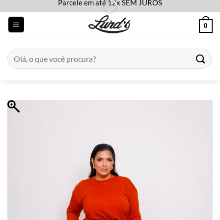
Parcele em até 12x SEM JUROS
Skip
to
0
content
Pesquisar
por: