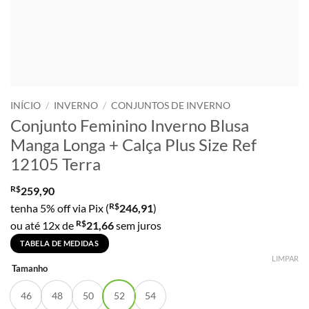
INÍCIO
/
INVERNO
/
CONJUNTOS DE INVERNO
Conjunto Feminino Inverno Blusa
Manga Longa + Calça Plus Size Ref
12105 Terra
R$
259,90
R$
tenha 5% off via Pix (
246,91
)
R$
ou até 12x de
21,66
sem juros
TABELA DE MEDIDAS
LIMPAR
Tamanho
46
48
50
52
54