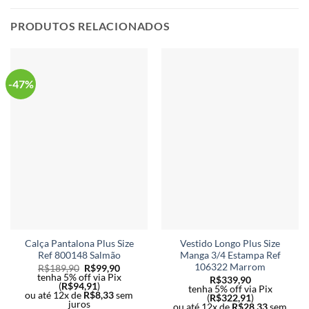
As
opç
opções
PRODUTOS RELACIONADOS
po
podem
ser
ser
esc
escolhidas
na
na
-47%
pág
página
do
do
pro
produto
Calça Pantalona Plus Size
Vestido Longo Plus Size
Ref 800148 Salmão
Manga 3/4 Estampa Ref
106322 Marrom
R$
189,90
R$
99,90
tenha 5% off via Pix
R$
339,90
(
R$
94,91
)
tenha 5% off via Pix
ou até 12x de
R$
8,33
sem
(
R$
322,91
)
juros
ou até 12x de
R$
28,33
sem