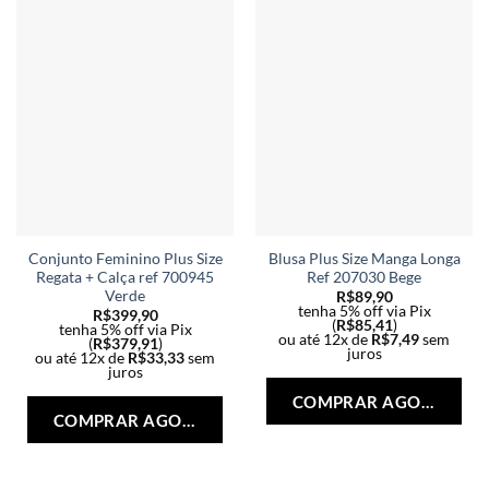
Conjunto Feminino Plus Size
Blusa Plus Size Manga Longa
Regata + Calça ref 700945
Ref 207030 Bege
Verde
R$
89,90
tenha 5% off via Pix
R$
399,90
(
R$
85,41
)
tenha 5% off via Pix
ou até 12x de
R$
7,49
sem
(
R$
379,91
)
juros
ou até 12x de
R$
33,33
sem
Est
juros
Este
pro
COMPRAR AGORA
produto
tem
COMPRAR AGORA
tem
vári
várias
vari
variantes.
As