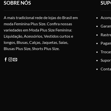
SOBRE NÓS
SUP
podem
ser
escolhidas
A mais tradicional rede de lojas do Brasil em
Acomp
na
moda Feminina Plus Size. Confira nossas
página
Garan
variedades em Moda Plus Size Feminina:
do
Rastr
Liquidação, Acessórios, Vestidos curtos e
produto
longos, Blusas, Calças, Jaquetas, Saias,
Paga
Blusas Plus Size, Shorts Plus Size.
Troca
Supor
Conta