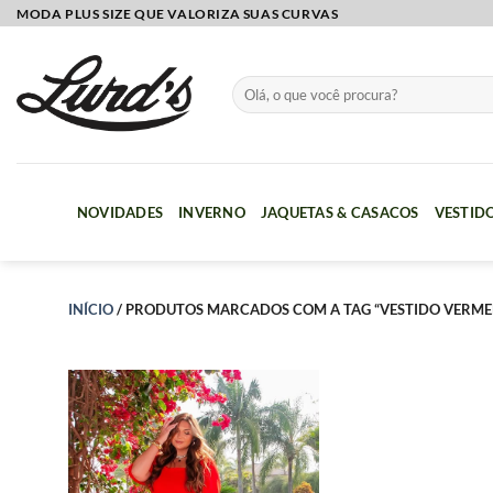
Skip
MODA PLUS SIZE QUE VALORIZA SUAS CURVAS
to
content
Pesquisar
por:
NOVIDADES
INVERNO
JAQUETAS & CASACOS
VESTID
INÍCIO
/
PRODUTOS MARCADOS COM A TAG “VESTIDO VERME