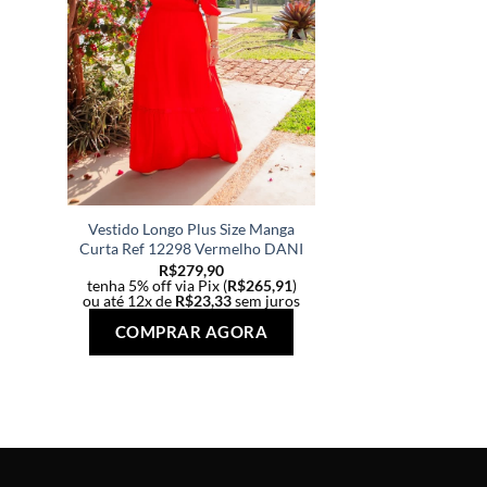
Vestido Longo Plus Size Manga
Curta Ref 12298 Vermelho DANI
R$
279,90
tenha 5% off via Pix (
R$
265,91
)
ou até 12x de
R$
23,33
sem juros
Este
COMPRAR AGORA
produto
tem
várias
variantes.
As
opções