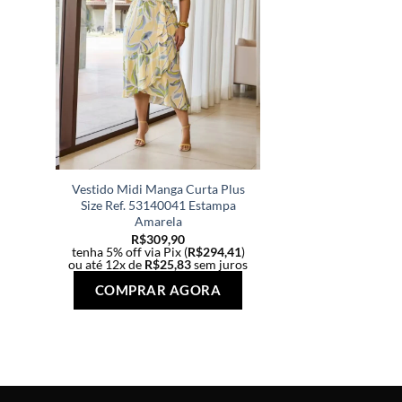
Vestido Midi Manga Curta Plus
Size Ref. 53140041 Estampa
Amarela
R$
309,90
tenha 5% off via Pix (
R$
294,41
)
ou até 12x de
R$
25,83
sem juros
Este
COMPRAR AGORA
produto
tem
várias
variantes.
As