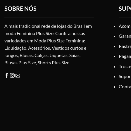
opções
SOBRE NÓS
SUP
podem
ser
escolhidas
A mais tradicional rede de lojas do Brasil em
Acomp
na
moda Feminina Plus Size. Confira nossas
página
Garan
variedades em Moda Plus Size Feminina:
do
Rastr
Liquidação, Acessórios, Vestidos curtos e
produto
longos, Blusas, Calças, Jaquetas, Saias,
Paga
Blusas Plus Size, Shorts Plus Size.
Troca
Supor
Conta