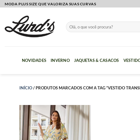
Skip
MODA PLUS SIZE QUE VALORIZA SUAS CURVAS
to
content
Pesquisar
por:
NOVIDADES
INVERNO
JAQUETAS & CASACOS
VESTID
INÍCIO
/
PRODUTOS MARCADOS COM A TAG “VESTIDO TRANS