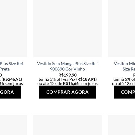
lus Size Ref
Vestido Sem Manga Plus Size Ref
Vestido Mi
Preta
900890 Cor Vinho
Size R
0
R$
199,90
 (
R$
246,91
)
tenha 5% off via Pix (
R$
189,91
)
tenha 5% off
66
sem juros
ou até 12x de
R$
16,66
sem juros
ou até 12x 
Este
Este
AGORA
COMPRAR AGORA
COMP
produto
produto
tem
tem
várias
várias
variantes.
variantes.
As
As
opções
opções