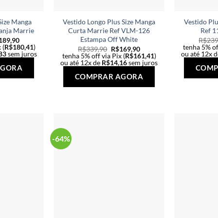
Size Manga
Vestido Longo Plus Size Manga
Vestido Pl
anja Marrie
Curta Marrie Ref VLM-126
Ref 1
Estampa Off White
189,90
R$
239
 (
R$
180,41
)
tenha 5% off
R$
339,90
R$
169,90
83
sem juros
ou até 12x 
tenha 5% off via Pix (
R$
161,41
)
Este
ou até 12x de
R$
14,16
sem juros
AGORA
COMP
Este
produto
COMPRAR AGORA
produto
tem
tem
várias
várias
variantes.
variantes.
As
As
opções
-64%
opções
podem
podem
ser
ser
escolhidas
escolhidas
na
na
página
página
do
do
produto
produto