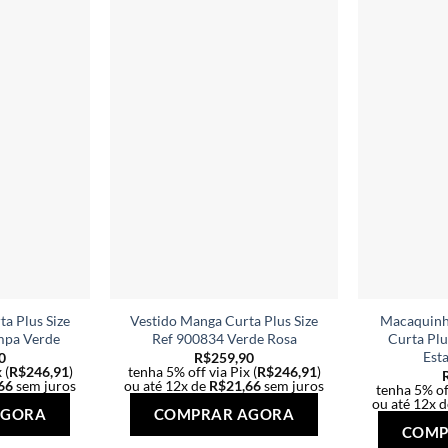
As
As
opções
opções
podem
podem
ser
ser
escolhidas
escolhidas
na
na
página
página
do
do
produto
produto
a Plus Size
Vestido Manga Curta Plus Size
Macaquinh
mpa Verde
Ref 900834 Verde Rosa
Curta Plu
Est
0
R$
259,90
 (
R$
246,91
)
tenha 5% off via Pix (
R$
246,91
)
66
sem juros
ou até 12x de
R$
21,66
sem juros
tenha 5% off
Este
Este
ou até 12x 
AGORA
COMPRAR AGORA
produto
produto
COMP