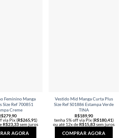
variantes.
As
As
opções
opções
podem
podem
ser
ser
escolhidas
escolhidas
na
na
página
página
do
do
produto
produto
o Feminino Manga
Vestido Mid Manga Curta Plus
s Size Ref 700851
Size Ref S01886 Estampa Verde
ampa Creme
TINA
R$
279,90
R$
189,90
 via Pix (
R$
265,91
)
tenha 5% off via Pix (
R$
180,41
)
de
R$
23,33
sem juros
ou até 12x de
R$
15,83
sem juros
Este
Este
RAR AGORA
COMPRAR AGORA
produto
produto