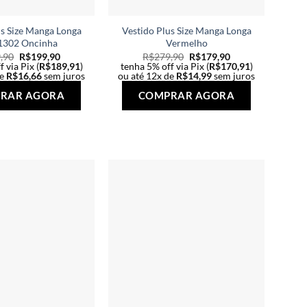
us Size Manga Longa
Vestido Plus Size Manga Longa
1302 Oncinha
Vermelho
,90
R$
199,90
R$
279,90
R$
179,90
 via Pix (
R$
189,91
)
tenha 5% off via Pix (
R$
170,91
)
de
R$
16,66
sem juros
ou até 12x de
R$
14,99
sem juros
Este
Este
RAR AGORA
COMPRAR AGORA
produto
produto
tem
tem
várias
várias
variantes.
variantes.
As
As
opções
opções
podem
podem
ser
ser
escolhidas
escolhidas
na
na
página
página
do
do
produto
produto