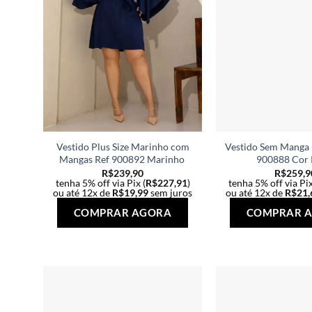
Vestido Plus Size Marinho com
Vestido Sem Manga P
Mangas Ref 900892 Marinho
900888 Cor 
R$
239,90
R$
259,9
tenha 5% off via Pix (
R$
227,91
)
tenha 5% off via Pix
ou até 12x de
R$
19,99
sem juros
ou até 12x de
R$
21,
Este
COMPRAR AGORA
COMPRAR 
produto
tem
várias
variantes.
As
opções