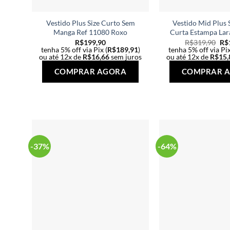
Vestido Plus Size Curto Sem
Vestido Mid Plus 
Manga Ref 11080 Roxo
Curta Estampa Lar
R$
199,90
R$
319,90
R$
tenha 5% off via Pix (
R$
189,91
)
tenha 5% off via Pix
ou até 12x de
R$
16,66
sem juros
ou até 12x de
R$
15,
Este
COMPRAR AGORA
COMPRAR 
produto
tem
várias
variantes.
As
opções
-37%
-64%
podem
ser
escolhidas
na
página
do
produto