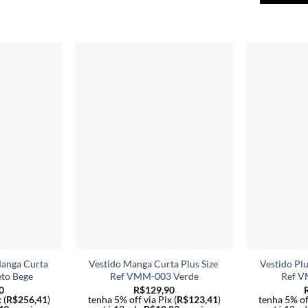
tem
tem
várias
várias
variantes.
variantes.
As
As
opções
opções
podem
podem
ser
ser
escolhidas
escolhidas
na
na
página
página
do
do
produto
produto
Manga Curta
Vestido Manga Curta Plus Size
Vestido Pl
to Bege
Ref VMM-003 Verde
Ref V
0
R$
129,90
 (
R$
256,41
)
tenha 5% off via Pix (
R$
123,41
)
tenha 5% off