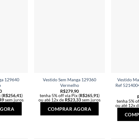
podem
podem
ser
ser
escolhidas
escolhidas
na
na
página
página
do
do
produto
produto
ga 129640
Vestido Sem Manga 129360
Vestido Ma
o
Vermelho
Ref 521400
0
R$
279,90
 (
R$
256,41
)
tenha 5% off via Pix (
R$
265,91
)
49
sem juros
ou até 12x de
R$
23,33
sem juros
tenha 5% off
Este
Este
ou até 12x 
AGORA
COMPRAR AGORA
produto
produto
COMP
tem
tem
várias
várias
variantes.
variantes.