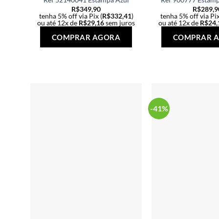
R$
349,90
R$
289,9
tenha 5% off via Pix (
R$
332,41
)
tenha 5% off via Pix
ou até 12x de
R$
29,16
sem juros
ou até 12x de
R$
24,
Este
COMPRAR AGORA
COMPRAR 
produto
tem
várias
variantes.
As
opções
-41%
podem
ser
escolhidas
na
página
do
produto