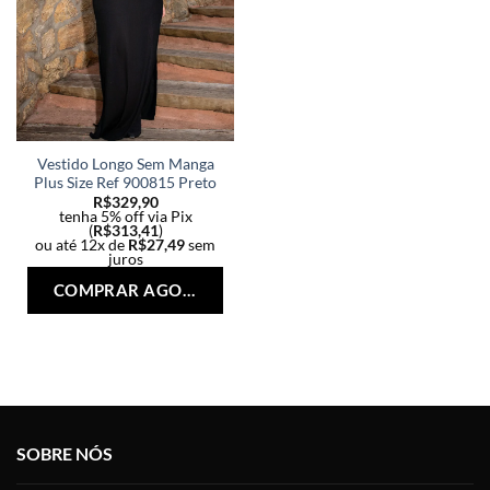
Vestido Longo Sem Manga
Plus Size Ref 900815 Preto
R$
329,90
tenha 5% off via Pix
(
R$
313,41
)
ou até 12x de
R$
27,49
sem
juros
Este
COMPRAR AGORA
produto
tem
várias
variantes.
As
opções
podem
SOBRE NÓS
ser
escolhidas