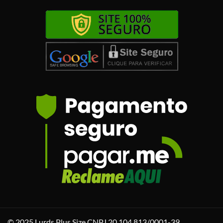
© 2025 Lurds Plus Size CNPJ 20.104.813/0001-39