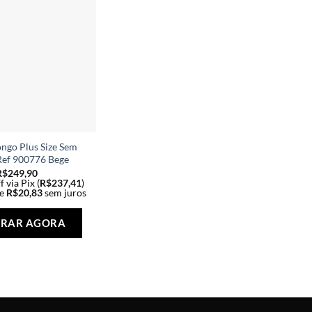
ongo Plus Size Sem
ef 900776 Bege
R$
249,90
 via Pix (
R$
237,41
)
de
R$
20,83
sem juros
Este
produto
RAR AGORA
tem
várias
variantes.
As
opções