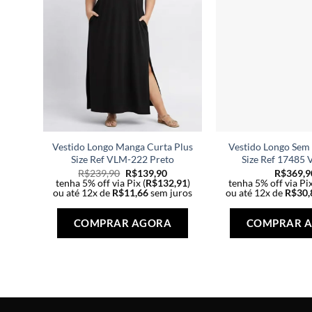
Vestido Longo Manga Curta Plus
Vestido Longo Sem
Size Ref VLM-222 Preto
Size Ref 17485 
R$
239,90
R$
139,90
R$
369,9
tenha 5% off via Pix (
R$
132,91
)
tenha 5% off via Pix
ou até 12x de
R$
11,66
sem juros
ou até 12x de
R$
30,
Este
produto
COMPRAR AGORA
COMPRAR 
tem
várias
variantes.
As
opções