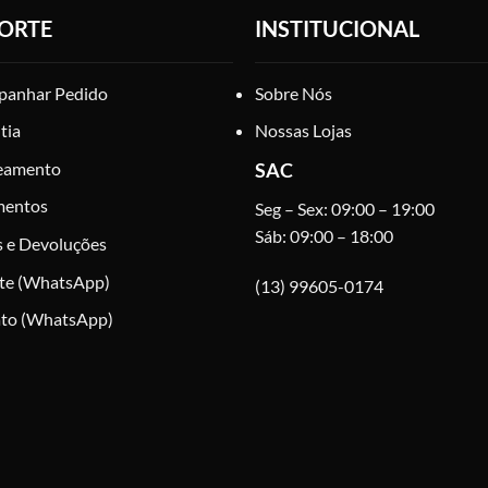
podem
podem
ORTE
INSTITUCIONAL
ser
ser
escolhidas
escolhidas
na
na
anhar Pedido
Sobre Nós
página
página
tia
Nossas Lojas
do
do
produto
produto
eamento
SAC
mentos
Seg – Sex: 09:00 – 19:00
Sáb: 09:00 – 18:00
s e Devoluções
te (WhatsApp)
(13) 99605-0174
to (WhatsApp)