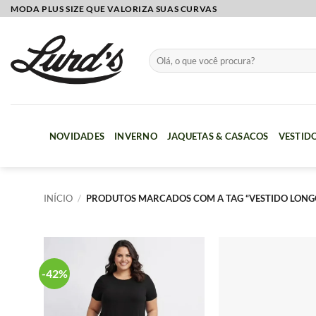
Skip
MODA PLUS SIZE QUE VALORIZA SUAS CURVAS
to
content
Pesquisar
por:
NOVIDADES
INVERNO
JAQUETAS & CASACOS
VESTID
INÍCIO
/
PRODUTOS MARCADOS COM A TAG “VESTIDO LONGO 
-42%