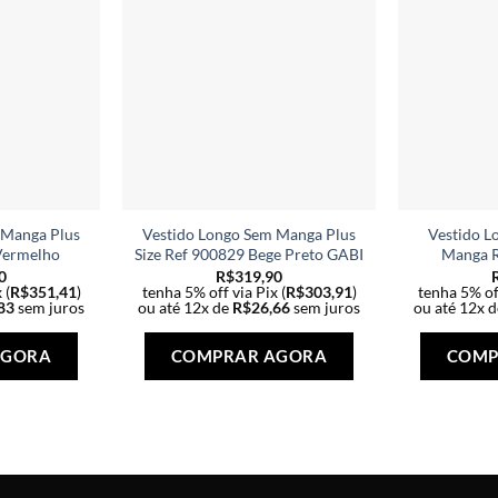
 Manga Plus
Vestido Longo Sem Manga Plus
Vestido L
Vermelho
Size Ref 900829 Bege Preto GABI
Manga R
0
R$
319,90
 (
R$
351,41
)
tenha 5% off via Pix (
R$
303,91
)
tenha 5% off
83
sem juros
ou até 12x de
R$
26,66
sem juros
ou até 12x 
Este
Este
produto
produto
AGORA
COMPRAR AGORA
COMP
tem
tem
várias
várias
variantes.
variantes.
As
As
opções
opções