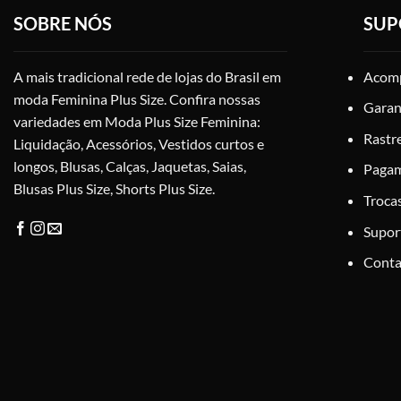
podem
SOBRE NÓS
SUP
ser
escolhidas
na
A mais tradicional rede de lojas do Brasil em
Acomp
página
moda Feminina Plus Size. Confira nossas
Garan
do
variedades em Moda Plus Size Feminina:
produto
Rastr
Liquidação, Acessórios, Vestidos curtos e
longos, Blusas, Calças, Jaquetas, Saias,
Paga
Blusas Plus Size, Shorts Plus Size.
Troca
Supor
Conta