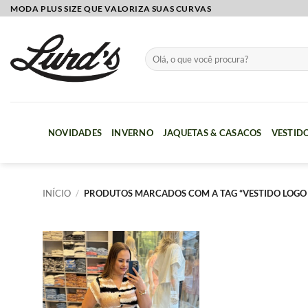
Skip
MODA PLUS SIZE QUE VALORIZA SUAS CURVAS
to
content
Pesquisar
por:
NOVIDADES
INVERNO
JAQUETAS & CASACOS
VESTID
INÍCIO
/
PRODUTOS MARCADOS COM A TAG “VESTIDO LOGO 