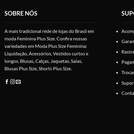
opções
podem
SOBRE NÓS
SUP
ser
escolhidas
na
A mais tradicional rede de lojas do Brasil em
Acomp
página
moda Feminina Plus Size. Confira nossas
Garan
do
variedades em Moda Plus Size Feminina:
produto
Rastr
Liquidação, Acessórios, Vestidos curtos e
longos, Blusas, Calças, Jaquetas, Saias,
Paga
Blusas Plus Size, Shorts Plus Size.
Troca
Supor
Conta