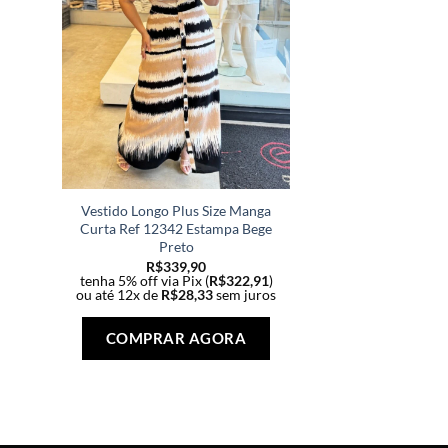
Vestido Longo Plus Size Manga
Curta Ref 12342 Estampa Bege
Preto
R$
339,90
tenha 5% off via Pix (
R$
322,91
)
ou até 12x de
R$
28,33
sem juros
Este
produto
COMPRAR AGORA
tem
várias
variantes.
As