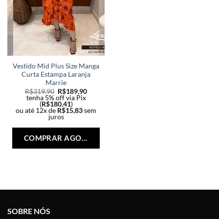
Vestido Mid Plus Size Manga
Curta Estampa Laranja
Marrie
R$
319,90
R$
189,90
tenha 5% off via Pix
(
R$
180,41
)
ou até 12x de
R$
15,83
sem
juros
Este
produto
COMPRAR AGORA
tem
várias
variantes.
As
opções
podem
ser
SOBRE NÓS
escolhidas