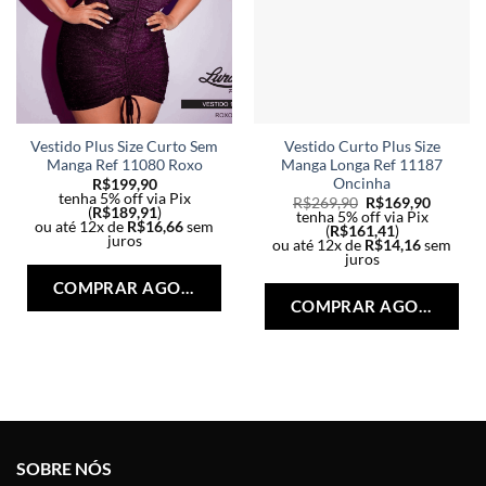
Vestido Plus Size Curto Sem
Vestido Curto Plus Size
Manga Ref 11080 Roxo
Manga Longa Ref 11187
Oncinha
R$
199,90
tenha 5% off via Pix
R$
269,90
R$
169,90
(
R$
189,91
)
tenha 5% off via Pix
ou até 12x de
R$
16,66
sem
(
R$
161,41
)
juros
ou até 12x de
R$
14,16
sem
Este
juros
Est
produto
COMPRAR AGORA
pro
tem
COMPRAR AGORA
tem
várias
vári
variantes.
vari
As
As
opções
opç
podem
po
ser
ser
escolhidas
SOBRE NÓS
esc
na