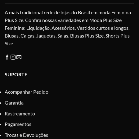
na
página
A mais tradicional rede de lojas do Brasil em moda Feminina
pág
do
do
Plus Size. Confira nossas variedades em Moda Plus Size
produto
pro
Feminina: Liquidação, Acessórios, Vestidos curtos e longos,
Blusas, Calças, Jaquetas, Saias, Blusas Plus Size, Shorts Plus
Size.
SUPORTE
Acompanhar Pedido
Garantia
Rastreamento
Pagamentos
Trocas e Devoluções