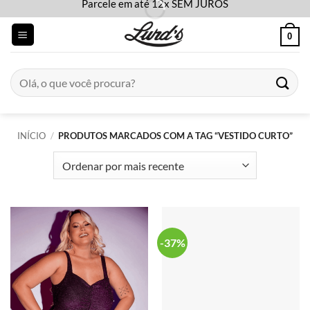
Parcele em até 12x SEM JUROS
Skip
to
0
content
Pesquisar
por:
INÍCIO
/
PRODUTOS MARCADOS COM A TAG “VESTIDO CURTO”
-37%