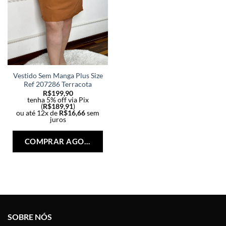
Vestido Sem Manga Plus Size
Ref 207286 Terracota
R$
199,90
tenha 5% off via Pix
(
R$
189,91
)
ou até 12x de
R$
16,66
sem
juros
Este
produto
COMPRAR AGORA
tem
várias
variantes.
As
opções
podem
ser
SOBRE NÓS
escolhidas