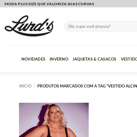
Skip
MODA PLUS SIZE QUE VALORIZA SUAS CURVAS
to
content
Pesquisar
por:
NOVIDADES
INVERNO
JAQUETAS & CASACOS
VESTID
INÍCIO
/
PRODUTOS MARCADOS COM A TAG “VESTIDO ALCI