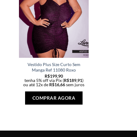
Vestido Plus Size Curto Sem
Manga Ref 11080 Roxo
R$
199,90
tenha 5% off via Pix (
R$
189,91
)
ou até 12x de
R$
16,66
sem juros
Este
produto
COMPRAR AGORA
tem
várias
variantes.
As
opções