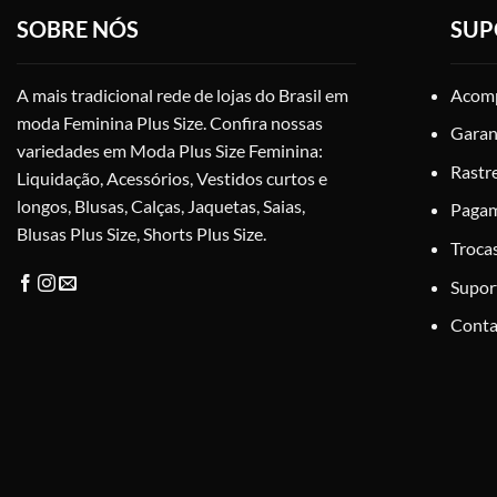
podem
SOBRE NÓS
SUP
ser
escolhidas
na
A mais tradicional rede de lojas do Brasil em
Acomp
página
moda Feminina Plus Size. Confira nossas
Garan
do
variedades em Moda Plus Size Feminina:
produto
Rastr
Liquidação, Acessórios, Vestidos curtos e
longos, Blusas, Calças, Jaquetas, Saias,
Paga
Blusas Plus Size, Shorts Plus Size.
Troca
Supor
Conta